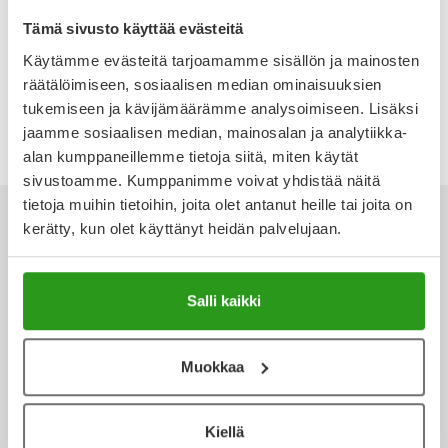
CANDESARTAN/HYDROCHLO
CANDESARTAN/HYDROCHLO
Ulkoilu
Vitamiinit
Syylät ja känsät
ROTHIAZIDE ORION 32/25 MG
ROTHIAZIDE ORION 8/12,5 MG
Tämä sivusto käyttää evästeitä
TABLETTI 98 FOL
TABLETTI 98 FOL
Käytämme evästeitä tarjoamamme sisällön ja mainosten
Uni ja mieli
YA-tuotesarja
Täit
räätälöimiseen, sosiaalisen median ominaisuuksien
71,71 €
43,28 €
tukemiseen ja kävijämäärämme analysoimiseen. Lisäksi
Vatsa
Ummetus
jaamme sosiaalisen median, mainosalan ja analytiikka-
alan kumppaneillemme tietoja siitä, miten käytät
sivustoamme. Kumppanimme voivat yhdistää näitä
Yskä
tietoja muihin tietoihin, joita olet antanut heille tai joita on
kerätty, kun olet käyttänyt heidän palvelujaan.
Äänen käheys
Ota yhteyttä
Salli kaikki
Muokkaa
Verkkoapteekki
Kiellä