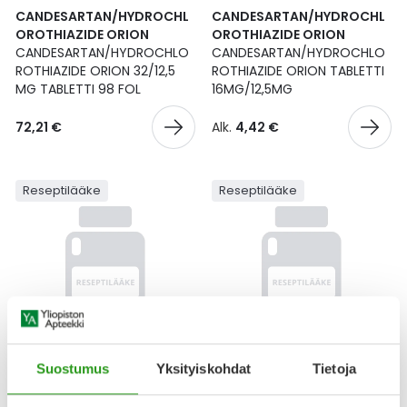
Yleis
CANDESARTAN/HYDROCHL
CANDESARTAN/HYDROCHL
OROTHIAZIDE ORION
OROTHIAZIDE ORION
Lapset
Vartalon ihonhoito
Nesteytysvalmisteet
Kurkkukipu
Virts
CANDESARTAN/HYDROCHLO
CANDESARTAN/HYDROCHLO
Umme
ROTHIAZIDE ORION 32/12,5
ROTHIAZIDE ORION TABLETTI
MG TABLETTI 98 FOL
16MG/12,5MG
Matkailu
YA-tuotesarja
Omega-3 ja rasvahapot
Lihas- ja nivelkipu
Virts
Vitam
72,21 €
Alk.
4,42 €
Raskaus, äitiys ja vauvan hoito
Proteiini ja muut lisäravinteet
Närästys
Silmät, korvat ja nenä
Rauta ja rautalisät
Peräpukamat
Reseptilääke
Reseptilääke
Suunhoito
Ravitsemus
Päänsärky
Sydän ja verenkierto
Sinkki
Ripuli
Testit, mittarit ja laitteet
Ubikinoni - koentsyymi Q10
Suun kuivuminen
Suostumus
Yksityiskohdat
Tietoja
CANDESARTAN/HYDROCHL
CANDESARTAN/HYDROCHL
Tupakoinnin lopettaminen
Urheilu ja tarvikkeet
Syyhy
OROTHIAZIDE ORION
OROTHIAZIDE ORION