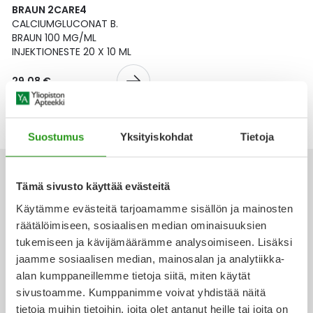
Yleis
BRAUN 2CARE4
CALCIUMGLUCONAT B.
Lapset
Vartalon ihonhoito
Nesteytysvalmisteet
Kurkkukipu
Virts
BRAUN 100 MG/ML
Umme
INJEKTIONESTE 20 X 10 ML
Matkailu
YA-tuotesarja
Omega-3 ja rasvahapot
Lihas- ja nivelkipu
Virts
Vitam
29,08 €
Raskaus, äitiys ja vauvan hoito
Proteiini ja muut lisäravinteet
Närästys
Suostumus
Yksityiskohdat
Tietoja
Silmät, korvat ja nenä
Rauta ja rautalisät
Peräpukamat
Suunhoito
Ravitsemus
Päänsärky
Tämä sivusto käyttää evästeitä
Käytämme evästeitä tarjoamamme sisällön ja mainosten
Sydän ja verenkierto
Sinkki
Ripuli
räätälöimiseen, sosiaalisen median ominaisuuksien
Ota yhteyttä
tukemiseen ja kävijämäärämme analysoimiseen. Lisäksi
Testit, mittarit ja laitteet
Ubikinoni - koentsyymi Q10
Suun kuivuminen
jaamme sosiaalisen median, mainosalan ja analytiikka-
alan kumppaneillemme tietoja siitä, miten käytät
Tupakoinnin lopettaminen
Urheilu ja tarvikkeet
Syyhy
sivustoamme. Kumppanimme voivat yhdistää näitä
Verkkoapteekki
tietoja muihin tietoihin, joita olet antanut heille tai joita on