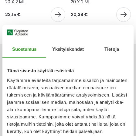
Yleis
20 X 2 ML
20 X 2 ML
Lapset
Vartalon ihonhoito
Nesteytysvalmisteet
Kurkkukipu
Virts
23,15 €
20,38 €
Umme
Matkailu
YA-tuotesarja
Omega-3 ja rasvahapot
Lihas- ja nivelkipu
Virts
Vitam
Raskaus, äitiys ja vauvan hoito
Proteiini ja muut lisäravinteet
Närästys
Suostumus
Yksityiskohdat
Tietoja
Silmät, korvat ja nenä
Rauta ja rautalisät
Peräpukamat
Tämä sivusto käyttää evästeitä
Ota yhteyttä
Suunhoito
Ravitsemus
Päänsärky
Käytämme evästeitä tarjoamamme sisällön ja mainosten
räätälöimiseen, sosiaalisen median ominaisuuksien
Sydän ja verenkierto
Sinkki
Ripuli
tukemiseen ja kävijämäärämme analysoimiseen. Lisäksi
jaamme sosiaalisen median, mainosalan ja analytiikka-
Verkkoapteekki
alan kumppaneillemme tietoja siitä, miten käytät
Testit, mittarit ja laitteet
Ubikinoni - koentsyymi Q10
Suun kuivuminen
sivustoamme. Kumppanimme voivat yhdistää näitä
tietoja muihin tietoihin, joita olet antanut heille tai joita on
Tupakoinnin lopettaminen
Urheilu ja tarvikkeet
Syyhy
kerätty, kun olet käyttänyt heidän palvelujaan.