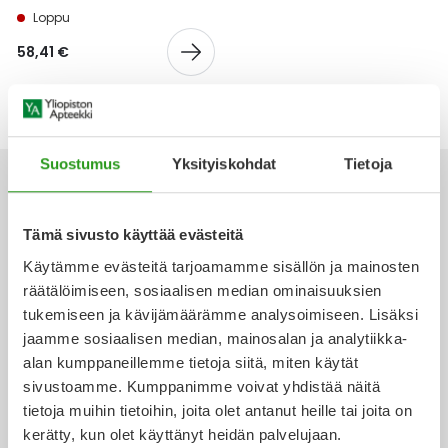
Yleis
Loppu
Lapset
Vartalon ihonhoito
Nesteytysvalmisteet
Kurkkukipu
Virts
58,41 €
Umme
Matkailu
YA-tuotesarja
Omega-3 ja rasvahapot
Lihas- ja nivelkipu
Virts
Vitam
Raskaus, äitiys ja vauvan hoito
Proteiini ja muut lisäravinteet
Närästys
Suostumus
Yksityiskohdat
Tietoja
Silmät, korvat ja nenä
Rauta ja rautalisät
Peräpukamat
Tämä sivusto käyttää evästeitä
Suunhoito
Ravitsemus
Päänsärky
Ota yhteyttä
Käytämme evästeitä tarjoamamme sisällön ja mainosten
räätälöimiseen, sosiaalisen median ominaisuuksien
Sydän ja verenkierto
Sinkki
Ripuli
tukemiseen ja kävijämäärämme analysoimiseen. Lisäksi
jaamme sosiaalisen median, mainosalan ja analytiikka-
Verkkoapteekki
alan kumppaneillemme tietoja siitä, miten käytät
Testit, mittarit ja laitteet
Ubikinoni - koentsyymi Q10
Suun kuivuminen
sivustoamme. Kumppanimme voivat yhdistää näitä
tietoja muihin tietoihin, joita olet antanut heille tai joita on
Tupakoinnin lopettaminen
Urheilu ja tarvikkeet
Syyhy
kerätty, kun olet käyttänyt heidän palvelujaan.