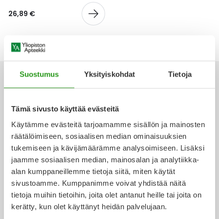
Yleis
26,89 €
Lapset
Vartalon ihonhoito
Nesteytysvalmisteet
Kurkkukipu
Virts
Umme
Matkailu
YA-tuotesarja
Omega-3 ja rasvahapot
Lihas- ja nivelkipu
Virts
Vitam
Raskaus, äitiys ja vauvan hoito
Proteiini ja muut lisäravinteet
Närästys
Suostumus
Yksityiskohdat
Tietoja
Silmät, korvat ja nenä
Rauta ja rautalisät
Peräpukamat
Tämä sivusto käyttää evästeitä
Ota yhteyttä
Käytämme evästeitä tarjoamamme sisällön ja mainosten
Suunhoito
Ravitsemus
Päänsärky
räätälöimiseen, sosiaalisen median ominaisuuksien
tukemiseen ja kävijämäärämme analysoimiseen. Lisäksi
Sydän ja verenkierto
Sinkki
Ripuli
jaamme sosiaalisen median, mainosalan ja analytiikka-
Verkkoapteekki
alan kumppaneillemme tietoja siitä, miten käytät
Testit, mittarit ja laitteet
Ubikinoni - koentsyymi Q10
Suun kuivuminen
sivustoamme. Kumppanimme voivat yhdistää näitä
tietoja muihin tietoihin, joita olet antanut heille tai joita on
Tupakoinnin lopettaminen
Urheilu ja tarvikkeet
Syyhy
kerätty, kun olet käyttänyt heidän palvelujaan.
Ajankohtaista