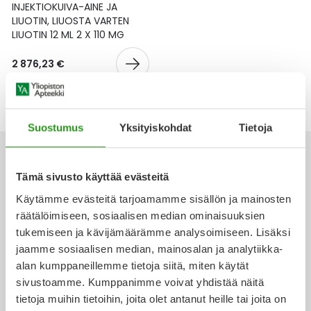
Yleis
INJEKTIOKUIVA-AINE JA
LIUOTIN, LIUOSTA VARTEN
Lapset
Vartalon ihonhoito
Nesteytysvalmisteet
Kurkkukipu
Virts
LIUOTIN 12 ML 2 X 110 MG
Umme
2 876,23 €
Matkailu
YA-tuotesarja
Omega-3 ja rasvahapot
Lihas- ja nivelkipu
Virts
Vitam
Raskaus, äitiys ja vauvan hoito
Proteiini ja muut lisäravinteet
Närästys
Suostumus
Yksityiskohdat
Tietoja
Silmät, korvat ja nenä
Rauta ja rautalisät
Peräpukamat
Tämä sivusto käyttää evästeitä
Suunhoito
Ravitsemus
Päänsärky
Käytämme evästeitä tarjoamamme sisällön ja mainosten
Ota yhteyttä
räätälöimiseen, sosiaalisen median ominaisuuksien
Sydän ja verenkierto
Sinkki
Ripuli
tukemiseen ja kävijämäärämme analysoimiseen. Lisäksi
jaamme sosiaalisen median, mainosalan ja analytiikka-
Testit, mittarit ja laitteet
Ubikinoni - koentsyymi Q10
Suun kuivuminen
alan kumppaneillemme tietoja siitä, miten käytät
Verkkoapteekki
sivustoamme. Kumppanimme voivat yhdistää näitä
Tupakoinnin lopettaminen
Urheilu ja tarvikkeet
Syyhy
tietoja muihin tietoihin, joita olet antanut heille tai joita on