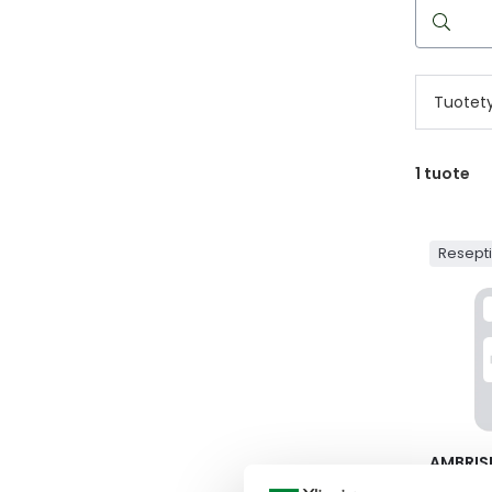
Hae
reseptilää
Tuotet
1
tuote
Resept
AMBRIS
PARAN