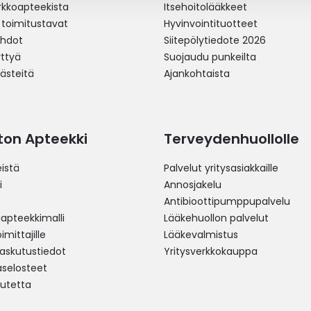
erkkoapteekista
Itsehoitolääkkeet
 toimitustavat
Hyvinvointituotteet
ehdot
Siitepölytiedote 2026
yttyä
Suojaudu punkeilta
västeitä
Ajankohtaista
ston Apteekki
Terveydenhuollolle
istä
Palvelut yritysasiakkaille
i
Annosjakelu
Antibioottipumppupalvelu
pteekkimalli
Lääkehuollon palvelut
mittajille
Lääkevalmistus
 laskutustiedot
Yritysverkkokauppa
aselosteet
utetta