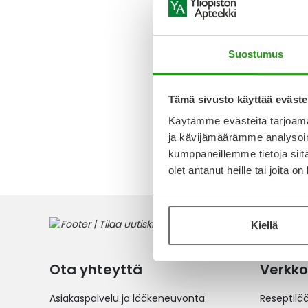
AMBRIS
MG TABL
KALVOPÄ
1 FOL
Suostumus
854,66 
Tämä sivusto käyttää eväste
Käytämme evästeitä tarjoama
1
tuote
ja kävijämäärämme analysoim
kumppaneillemme tietoja siitä
olet antanut heille tai joita o
Kiellä
Ota yhteyttä
Verkko
Asiakaspalvelu ja lääkeneuvonta
Reseptilä