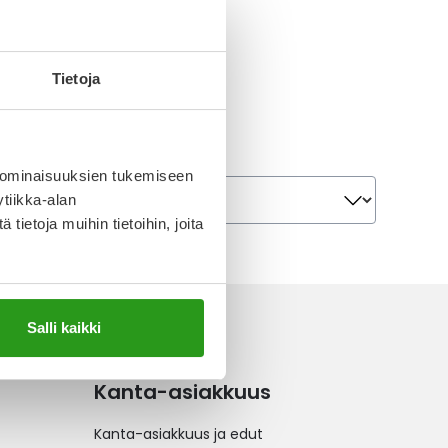
Tietoja
 ominaisuuksien tukemiseen
Järjestä
Järjestä
tiikka-alan
ietoja muihin tietoihin, joita
Salli kaikki
Kanta-asiakkuus
Kanta-asiakkuus ja edut