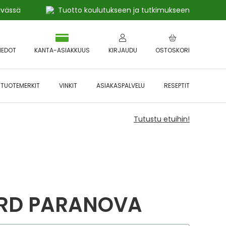
ivässä
Tuotto koulutukseen ja tutkimukseen
IEDOT
KANTA-ASIAKKUUS
KIRJAUDU
OSTOSKORI
TUOTEMERKIT
VINKIT
ASIAKASPALVELU
RESEPTIT
Tutustu etuihin!
RD PARANOVA