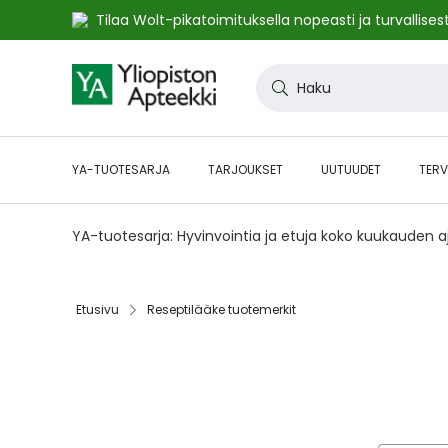
Tilaa Wolt-pikatoimituksella nopeasti ja turvallisest
Skip
to
Haku
Content
YA-TUOTESARJA
TARJOUKSET
UUTUUDET
TERV
YA-tuotesarja: Hyvinvointia ja etuja koko kuukauden 
Etusivu
Reseptilääke tuotemerkit