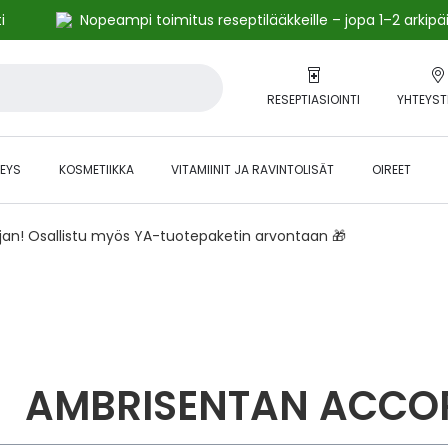
i
Nopeampi toimitus reseptilääkkeille – jopa 1–2 arkipä
RESEPTIASIOINTI
YHTEYST
EYS
KOSMETIIKKA
VITAMIINIT JA RAVINTOLISÄT
OIREET
ajan! Osallistu myös YA-tuotepaketin arvontaan 🎁
AMBRISENTAN ACCO