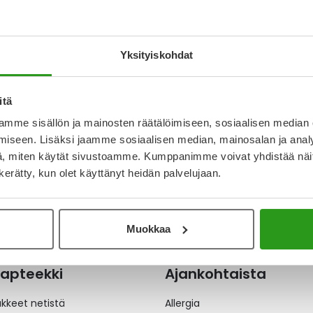
ENTAN ACCORD 10
ETTI,
ÄLLYSTEINEN 30 X
Yksityiskohdat
€
itä
mme sisällön ja mainosten räätälöimiseen, sosiaalisen median
iseen. Lisäksi jaamme sosiaalisen median, mainosalan ja analy
, miten käytät sivustoamme. Kumppanimme voivat yhdistää näitä t
n kerätty, kun olet käyttänyt heidän palvelujaan.
Muokkaa
apteekki
Ajankohtaista
äkkeet netistä
Allergia