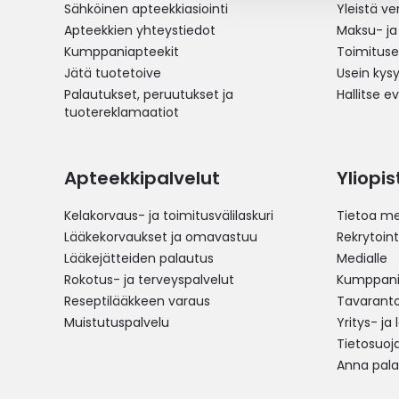
Sähköinen apteekkiasiointi
Yleistä v
Apteekkien yhteystiedot
Maksu- ja
Kumppaniapteekit
Toimitus
Jätä tuotetoive
Usein kys
Palautukset, peruutukset ja
Hallitse e
tuotereklamaatiot
Apteekkipalvelut
Yliopi
Kelakorvaus- ja toimitusvälilaskuri
Tietoa me
Lääkekorvaukset ja omavastuu
Rekrytoint
Lääkejätteiden palautus
Medialle
Rokotus- ja terveyspalvelut
Kumppania
Reseptilääkkeen varaus
Tavarantoi
Muistutuspalvelu
Yritys- ja
Tietosuoj
Anna pala