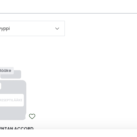
kettä
yyppi
ilääke
ENTAN ACCORD
OVA