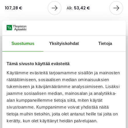
Yleis
107,28 €
Alk.
53,42 €
Lapset
Vartalon ihonhoito
Nesteytysvalmisteet
Kurkkukipu
Virts
Umme
Matkailu
YA-tuotesarja
Omega-3 ja rasvahapot
Lihas- ja nivelkipu
Virts
Vitam
Raskaus, äitiys ja vauvan hoito
Proteiini ja muut lisäravinteet
Närästys
Suostumus
Yksityiskohdat
Tietoja
Silmät, korvat ja nenä
Rauta ja rautalisät
Peräpukamat
Tämä sivusto käyttää evästeitä
Ota yhteyttä
Käytämme evästeitä tarjoamamme sisällön ja mainosten
Suunhoito
Ravitsemus
Päänsärky
räätälöimiseen, sosiaalisen median ominaisuuksien
tukemiseen ja kävijämäärämme analysoimiseen. Lisäksi
Sydän ja verenkierto
Sinkki
Ripuli
jaamme sosiaalisen median, mainosalan ja analytiikka-
Verkkoapteekki
alan kumppaneillemme tietoja siitä, miten käytät
Testit, mittarit ja laitteet
Ubikinoni - koentsyymi Q10
Suun kuivuminen
sivustoamme. Kumppanimme voivat yhdistää näitä
tietoja muihin tietoihin, joita olet antanut heille tai joita on
Tupakoinnin lopettaminen
Urheilu ja tarvikkeet
Syyhy
kerätty, kun olet käyttänyt heidän palvelujaan.
Ajankohtaista