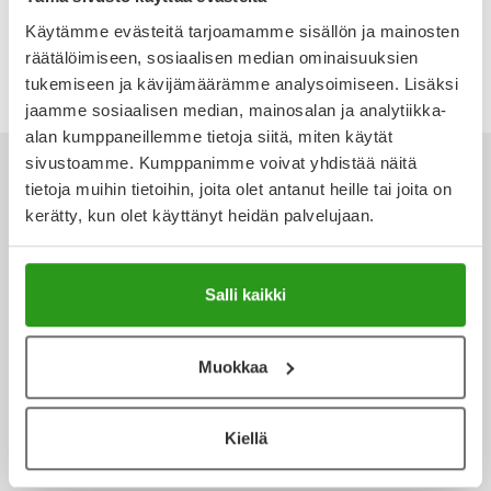
Ulkoilu
Vitamiinit
Syylät ja känsät
73,23 €
Käytämme evästeitä tarjoamamme sisällön ja mainosten
räätälöimiseen, sosiaalisen median ominaisuuksien
Uni ja mieli
YA-tuotesarja
Täit
tukemiseen ja kävijämäärämme analysoimiseen. Lisäksi
jaamme sosiaalisen median, mainosalan ja analytiikka-
alan kumppaneillemme tietoja siitä, miten käytät
Vatsa
Ummetus
sivustoamme. Kumppanimme voivat yhdistää näitä
tietoja muihin tietoihin, joita olet antanut heille tai joita on
Yskä
kerätty, kun olet käyttänyt heidän palvelujaan.
Ota yhteyttä
Äänen käheys
Salli kaikki
Verkkoapteekki
Muokkaa
Kiellä
Ajankohtaista