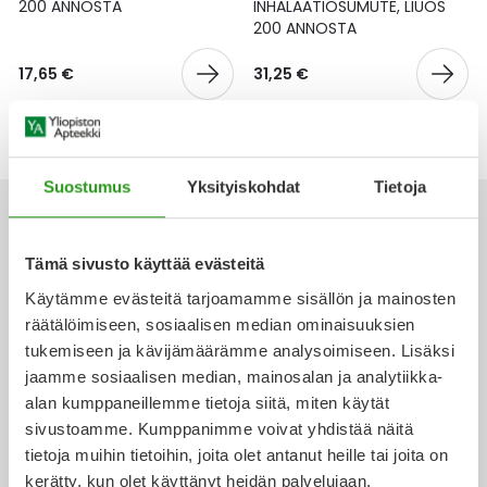
Yleis
200 ANNOSTA
INHALAATIOSUMUTE, LIUOS
200 ANNOSTA
Lapset
Vartalon ihonhoito
Nesteytysvalmisteet
Kurkkukipu
Virts
Umme
17,65 €
31,25 €
Matkailu
YA-tuotesarja
Omega-3 ja rasvahapot
Lihas- ja nivelkipu
Virts
Vitam
Raskaus, äitiys ja vauvan hoito
Proteiini ja muut lisäravinteet
Närästys
Suostumus
Yksityiskohdat
Tietoja
Silmät, korvat ja nenä
Rauta ja rautalisät
Peräpukamat
Tämä sivusto käyttää evästeitä
Suunhoito
Ravitsemus
Päänsärky
Käytämme evästeitä tarjoamamme sisällön ja mainosten
Ota yhteyttä
räätälöimiseen, sosiaalisen median ominaisuuksien
Sydän ja verenkierto
Sinkki
Ripuli
tukemiseen ja kävijämäärämme analysoimiseen. Lisäksi
jaamme sosiaalisen median, mainosalan ja analytiikka-
Testit, mittarit ja laitteet
Ubikinoni - koentsyymi Q10
Suun kuivuminen
alan kumppaneillemme tietoja siitä, miten käytät
Verkkoapteekki
sivustoamme. Kumppanimme voivat yhdistää näitä
Tupakoinnin lopettaminen
Urheilu ja tarvikkeet
Syyhy
tietoja muihin tietoihin, joita olet antanut heille tai joita on
kerätty, kun olet käyttänyt heidän palvelujaan.