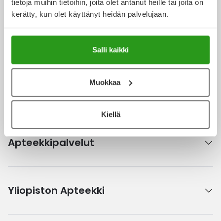
tietoja muihin tietoihin, joita olet antanut heille tai joita on
Ulkoilu
Vitamiinit
Syylät ja känsät
kerätty, kun olet käyttänyt heidän palvelujaan.
Uni ja mieli
YA-tuotesarja
Täit
Ajankohtaista
Salli kaikki
Vatsa
Ummetus
Muokkaa
Yskä
Kanta-asiakkuus
Kiellä
Äänen käheys
Apteekkipalvelut
Yliopiston Apteekki