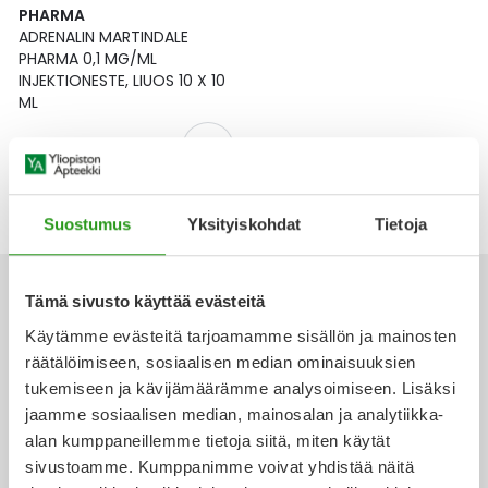
Yleis
PHARMA
ADRENALIN MARTINDALE
Lapset
Vartalon ihonhoito
Nesteytysvalmisteet
Kurkkukipu
Virts
PHARMA 0,1 MG/ML
Umme
INJEKTIONESTE, LIUOS 10 X 10
ML
Matkailu
YA-tuotesarja
Omega-3 ja rasvahapot
Lihas- ja nivelkipu
Virts
Vitam
91,07 €
Raskaus, äitiys ja vauvan hoito
Proteiini ja muut lisäravinteet
Närästys
Silmät, korvat ja nenä
Rauta ja rautalisät
Peräpukamat
Suostumus
Yksityiskohdat
Tietoja
Suunhoito
Ravitsemus
Päänsärky
Tämä sivusto käyttää evästeitä
Käytämme evästeitä tarjoamamme sisällön ja mainosten
Sydän ja verenkierto
Sinkki
Ripuli
räätälöimiseen, sosiaalisen median ominaisuuksien
Ota yhteyttä
tukemiseen ja kävijämäärämme analysoimiseen. Lisäksi
Testit, mittarit ja laitteet
Ubikinoni - koentsyymi Q10
Suun kuivuminen
jaamme sosiaalisen median, mainosalan ja analytiikka-
alan kumppaneillemme tietoja siitä, miten käytät
Tupakoinnin lopettaminen
Urheilu ja tarvikkeet
Syyhy
sivustoamme. Kumppanimme voivat yhdistää näitä
Verkkoapteekki