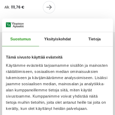
Yleis
Alk.
111,76 €
Lapset
Vartalon ihonhoito
Nesteytysvalmisteet
Kurkkukipu
Virts
Umme
Matkailu
YA-tuotesarja
Omega-3 ja rasvahapot
Lihas- ja nivelkipu
Virts
Vitam
Raskaus, äitiys ja vauvan hoito
Proteiini ja muut lisäravinteet
Närästys
Suostumus
Yksityiskohdat
Tietoja
Silmät, korvat ja nenä
Rauta ja rautalisät
Peräpukamat
Tämä sivusto käyttää evästeitä
Ota yhteyttä
Käytämme evästeitä tarjoamamme sisällön ja mainosten
Suunhoito
Ravitsemus
Päänsärky
räätälöimiseen, sosiaalisen median ominaisuuksien
tukemiseen ja kävijämäärämme analysoimiseen. Lisäksi
Sydän ja verenkierto
Sinkki
Ripuli
jaamme sosiaalisen median, mainosalan ja analytiikka-
Verkkoapteekki
alan kumppaneillemme tietoja siitä, miten käytät
Testit, mittarit ja laitteet
Ubikinoni - koentsyymi Q10
Suun kuivuminen
sivustoamme. Kumppanimme voivat yhdistää näitä
tietoja muihin tietoihin, joita olet antanut heille tai joita on
Tupakoinnin lopettaminen
Urheilu ja tarvikkeet
Syyhy
kerätty, kun olet käyttänyt heidän palvelujaan.
Ajankohtaista