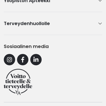
Yliopiston Apteekki
Terveydenhuollolle
Sosiaalinen media
Instagram
Facebook
Linkedin