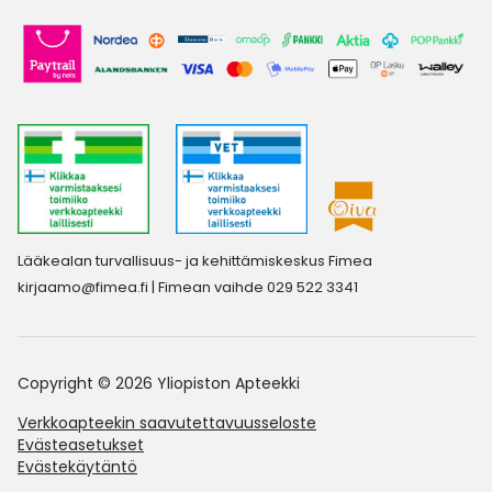
Lääkealan turvallisuus- ja kehittämiskeskus Fimea
kirjaamo@fimea.fi
| Fimean vaihde 029 522 3341
Copyright © 2026 Yliopiston Apteekki
Verkkoapteekin saavutettavuusseloste
Evästeasetukset
Evästekäytäntö