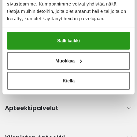
sivustoamme. Kumppanimme voivat yhdistää näitä
Ulkoilu
Vitamiinit
Syylät ja känsät
tietoja muihin tietoihin, joita olet antanut heille tai joita on
Verkkoapteekki
kerätty, kun olet käyttänyt heidän palvelujaan.
Uni ja mieli
YA-tuotesarja
Täit
Vatsa
Ummetus
Salli kaikki
Ajankohtaista
Yskä
Muokkaa
Äänen käheys
Kanta-asiakkuus
Kiellä
Apteekkipalvelut