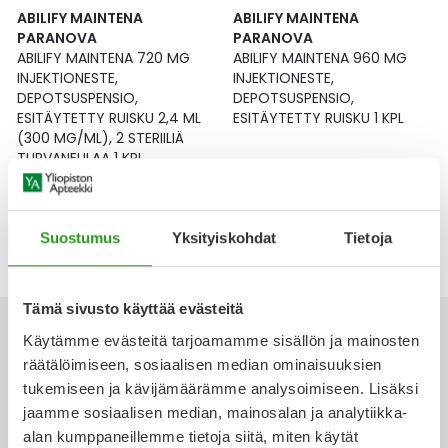
Yleis
ABILIFY MAINTENA
ABILIFY MAINTENA
PARANOVA
PARANOVA
Lapset
Vartalon ihonhoito
Nesteytysvalmisteet
Kurkkukipu
Virts
ABILIFY MAINTENA 720 MG
ABILIFY MAINTENA 960 MG
Umme
INJEKTIONESTE,
INJEKTIONESTE,
DEPOTSUSPENSIO,
DEPOTSUSPENSIO,
Matkailu
YA-tuotesarja
Omega-3 ja rasvahapot
Lihas- ja nivelkipu
Virts
Vitam
ESITÄYTETTY RUISKU 2,4 ML
ESITÄYTETTY RUISKU 1 KPL
(300 MG/ML), 2 STERIILIÄ
Raskaus, äitiys ja vauvan hoito
Proteiini ja muut lisäravinteet
Närästys
TURVANEULAA 1 KPL
558,54 €
548,19 €
Silmät, korvat ja nenä
Rauta ja rautalisät
Peräpukamat
Suostumus
Yksityiskohdat
Tietoja
Suunhoito
Ravitsemus
Päänsärky
Tämä sivusto käyttää evästeitä
Sydän ja verenkierto
Sinkki
Ripuli
Käytämme evästeitä tarjoamamme sisällön ja mainosten
Testit, mittarit ja laitteet
Ubikinoni - koentsyymi Q10
Suun kuivuminen
räätälöimiseen, sosiaalisen median ominaisuuksien
tukemiseen ja kävijämäärämme analysoimiseen. Lisäksi
Ota yhteyttä
jaamme sosiaalisen median, mainosalan ja analytiikka-
Tupakoinnin lopettaminen
Urheilu ja tarvikkeet
Syyhy
alan kumppaneillemme tietoja siitä, miten käytät