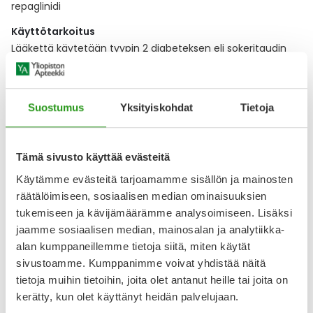
repaglinidi
Käyttötarkoitus
Lääkettä käytetään tyypin 2 diabeteksen eli sokeritaudin
hoitoon.
Annostus
Lääkärin ohjeen mukaan.
Suostumus
Yksityiskohdat
Tietoja
Näytä koko kuvaus
Tämä sivusto käyttää evästeitä
Käytämme evästeitä tarjoamamme sisällön ja mainosten
Lääkkeillä ja reseptillä ostetuilla tuotteilla ei ole
palautusoikeutta.
räätälöimiseen, sosiaalisen median ominaisuuksien
tukemiseen ja kävijämäärämme analysoimiseen. Lisäksi
jaamme sosiaalisen median, mainosalan ja analytiikka-
alan kumppaneillemme tietoja siitä, miten käytät
Varaa reseptilääke apteekkiin, maksa apteekissa
sivustoamme. Kumppanimme voivat yhdistää näitä
tietoja muihin tietoihin, joita olet antanut heille tai joita on
kerätty, kun olet käyttänyt heidän palvelujaan.