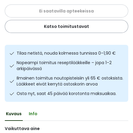
Ulkoilu
Vitamiinit
Syylät ja känsät
Ei saatavilla apteekeissa
Uni ja mieli
YA-tuotesarja
Täit
Katso toimitustavat
Vatsa
Ummetus
Tilaa netistä, nouda kolmessa tunnissa 0–1,90 €
Yskä
Nopeampi toimitus reseptilääkkeille – jopa 1–2
arkipäivässä
Äänen käheys
Ilmainen toimitus noutopisteisiin yli 65 € ostoksista.
Lääkkeet eivät kerrytä ostoskorin arvoa
Osta nyt, saat 45 päivää korotonta maksuaikaa.
Kuvaus
Info
Vaikuttava aine