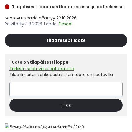
Yleis
Tilapäisesti loppu verkkoapteekissa ja apteekeissa
Lapset
Vartalon ihonhoito
Nesteytysvalmisteet
Kurkkukipu
Virts
Umme
Saatavuushäiriö päättyy 22.10.2026
Päivitetty 3.8.2026. Lähde:
Fimea
Matkailu
YA-tuotesarja
Omega-3 ja rasvahapot
Lihas- ja nivelkipu
Virts
Vitam
Tilaa reseptilääke
Raskaus, äitiys ja vauvan hoito
Proteiini ja muut lisäravinteet
Närästys
Silmät, korvat ja nenä
Rauta ja rautalisät
Peräpukamat
Tuote on tilapäisesti loppu.
Tarkista saatavuus apteekeissa
Tilaa ilmoitus sähköpostiisi, kun tuote on saatavilla.
Suunhoito
Ravitsemus
Päänsärky
Sydän ja verenkierto
Sinkki
Ripuli
Tilaa
Testit, mittarit ja laitteet
Ubikinoni - koentsyymi Q10
Suun kuivuminen
Tupakoinnin lopettaminen
Urheilu ja tarvikkeet
Syyhy