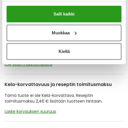
Katso kaikki REPAGLINIDE KRKA-tuotteet
Salli kaikki
YA-muistuttaja
Muistuttajan avulla pidät huolen, että tilaat tarvitsemasi
Muokkaa
tuotteet ajoissa, eivätkä ne lopu kesken.
Lisää tuote muistuttajaan
Kiellä
Lue lisää muistuttajasta
Kela-korvattavuus ja reseptin toimitusmaksu
Tämä tuote ei ole Kela-korvattava. Reseptin
toimitusmaksu 2,46 € lisätään tuotteen hintaan.
Laske korvauksen suuruus