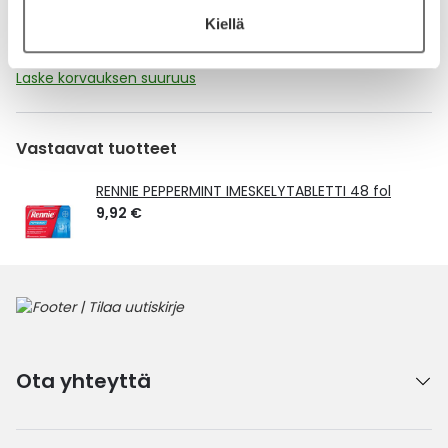
Tämä tuote ei ole Kela-korvattava. Reseptin
Kiellä
toimitusmaksu 2,46 € lisätään tuotteen hintaan.
Laske korvauksen suuruus
Vastaavat tuotteet
RENNIE PEPPERMINT IMESKELYTABLETTI 48 fol
9,92 €
Ota yhteyttä