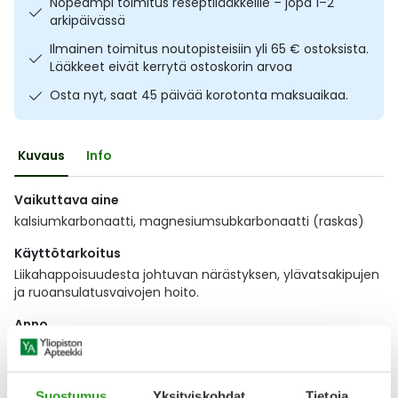
Nopeampi toimitus reseptilääkkeille – jopa 1–2
Ulkoilu
Vitamiinit
Syylät ja känsät
arkipäivässä
Ilmainen toimitus noutopisteisiin yli 65 € ostoksista.
Lääkkeet eivät kerrytä ostoskorin arvoa
Uni ja mieli
YA-tuotesarja
Täit
Osta nyt, saat 45 päivää korotonta maksuaikaa.
Vatsa
Ummetus
Kuvaus
Info
Yskä
Vaikuttava aine
Äänen käheys
kalsiumkarbonaatti, magnesiumsubkarbonaatti (raskas)
Käyttötarkoitus
Liikahappoisuudesta johtuvan närästyksen, ylävatsakipujen
ja ruoansulatusvaivojen hoito.
Anno
Näytä koko kuvaus
Suostumus
Yksityiskohdat
Tietoja