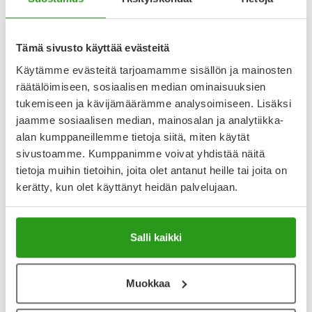
Lääkkeillä ja reseptillä ostetuilla tuotteilla ei ole
palautusoikeutta.
Tämä sivusto käyttää evästeitä
Käytämme evästeitä tarjoamamme sisällön ja mainosten
räätälöimiseen, sosiaalisen median ominaisuuksien
Katso kaikki Rennie-tuotteet
tukemiseen ja kävijämäärämme analysoimiseen. Lisäksi
jaamme sosiaalisen median, mainosalan ja analytiikka-
alan kumppaneillemme tietoja siitä, miten käytät
YA-muistuttaja
sivustoamme. Kumppanimme voivat yhdistää näitä
Muistuttajan avulla pidät huolen, että tilaat tarvitsemasi
tietoja muihin tietoihin, joita olet antanut heille tai joita on
tuotteet ajoissa, eivätkä ne lopu kesken.
kerätty, kun olet käyttänyt heidän palvelujaan.
Lisää tuote muistuttajaan
Salli kaikki
Lue lisää muistuttajasta
Muokkaa
Kela-korvattavuus ja reseptin toimitusmaksu