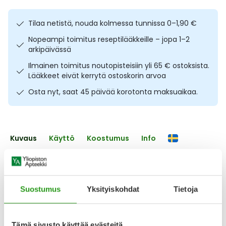
Ulkoilu
Vitamiinit
Syylät ja känsät
Tilaa netistä, nouda kolmessa tunnissa 0–1,90 €
Uni ja mieli
YA-tuotesarja
Täit
Nopeampi toimitus reseptilääkkeille – jopa 1–2
arkipäivässä
Vatsa
Ummetus
Ilmainen toimitus noutopisteisiin yli 65 € ostoksista.
Lääkkeet eivät kerrytä ostoskorin arvoa
Yskä
Osta nyt, saat 45 päivää korotonta maksuaikaa.
Äänen käheys
Kuvaus
Käyttö
Koostumus
Info
Lakritsin ja salmiakin makuinen maitohappobakteeri koko
perheelle! Rela Tabs salmiakki-lakritsi tabl 90 kpl on
maitohappobakteeria ja C-vitamiinia sisältävä valmiste,
Suostumus
Yksityiskohdat
Tietoja
jossa on kahta laadukasta ja tutkittua
maitohappobakteerikantaa. Yhden tabletin
päiväannoksessa on 1,5 miljardia Bifidobacterium lactis
maitohappobakteeria ja 1,5 miljardia Lactobacillus
Tämä sivusto käyttää evästeitä