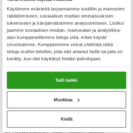
Käytämme evästeitä tarjoamamme sisällön ja mainosten
Näytä koko kuvaus
räätälöimiseen, sosiaalisen median ominaisuuksien
tukemiseen ja kävijämäärämme analysoimiseen. Lisäksi
Arvostelut ja kokemuksia
jaamme sosiaalisen median, mainosalan ja analytiikka-
5
alan kumppaneillemme tietoja siitä, miten käytät
Kirjoita arvostelu
2 arvostelua
sivustoamme. Kumppanimme voivat yhdistää näitä
tietoja muihin tietoihin, joita olet antanut heille tai joita on
kerätty, kun olet käyttänyt heidän palvelujaan.
14.3.2024
Hyvä maku
Aikuiseen makuun erinomainen.
Salli kaikki
18.5.2023
Muokkaa
maistuva
Tuotteessa on hyvä maku.
Kiellä