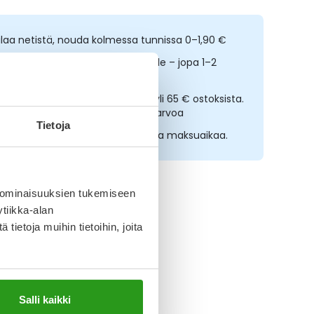
ilaa netistä, nouda kolmessa tunnissa 0–1,90 €
opeampi toimitus reseptilääkkeille – jopa 1–2
rkipäivässä
lmainen toimitus noutopisteisiin yli 65 € ostoksista.
ääkkeet eivät kerrytä ostoskorin arvoa
Tietoja
sta nyt, saat 45 päivää korotonta maksuaikaa.
 ominaisuuksien tukemiseen
tiikka-alan
ietoja muihin tietoihin, joita
ikki Puhdistamo-tuotteet
Salli kaikki