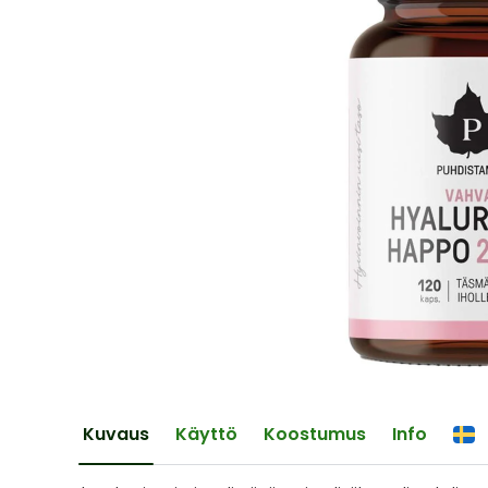
of
the
images
gallery
Skip
to
the
Kuvaus
Käyttö
Koostumus
Info
beginning
of