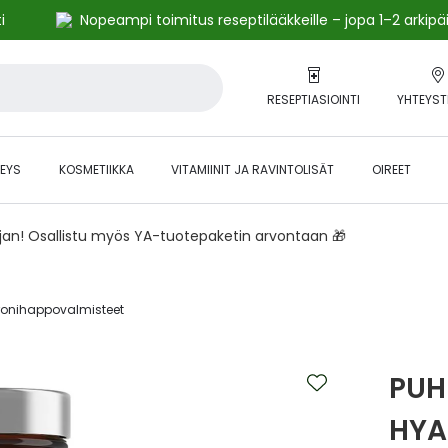
i
Nopeampi toimitus reseptilääkkeille – jopa 1–2 arkipä
RESEPTIASIOINTI
YHTEYST
EYS
KOSMETIIKKA
VITAMIINIT JA RAVINTOLISÄT
OIREET
ajan! Osallistu myös YA-tuotepaketin arvontaan 🎁
ronihappovalmisteet‎
PUH
HYA