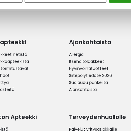
apteekki
Ajankohtaista
äkkeet netistä
Allergia
erkkoapteekista
Itsehoitolääkkeet
 toimitustavat
Hyvinvointituotteet
ehdot
Siitepölytiedote 2026
yttyä
Suojaudu punkeilta
västeitä
Ajankohtaista
ston Apteekki
Terveydenhuollolle
istä
Palvelut yritysasiakkaille