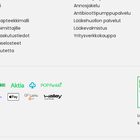
i
Annosjakelu
Antibioottipumppupalvelu
pteekkimalli
Lääkehuollon palvelut
mittajille
Lääkevalmistus
 laskutustiedot
Yritysverkkokauppa
aselosteet
utetta
L
k