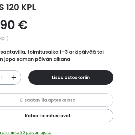
S 120 KPL
,90 €
hinta
kpl
 saatavilla, toimitusaika 1–3 arkipäivää tai
in jopa saman päivän aikana
Lisää ostoskoriin
Ei saatavilla apteekeissa
Katso toimitustavat
 alin hinta 30 päivän ajalta