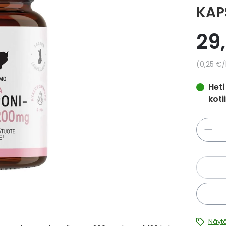
KAP
29
Yksikkö
0,25 €
/
Heti
koti
Määrä
Näytä