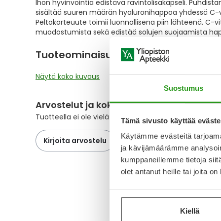
Ihon hyvinvointia edistävä ravintolisäkapseli. Puhdis
the
sisältää suuren määrän hyaluronihappoa yhdessä C-vi
images
Peltokorteuute toimii luonnollisena piin lähteenä. C-v
gallery
muodostumista sekä edistää solujen suojaamista hapet
Tuoteominaisu
Näytä koko kuvaus
Suostumus
Arvostelut ja kokemuksia
Tuotteella ei ole vielä yhtään arvostelua.
Tämä sivusto käyttää eväste
Käytämme evästeitä tarjoama
Kirjoita arvostelu
ja kävijämäärämme analysoim
kumppaneillemme tietoja siitä
olet antanut heille tai joita o
Kiellä