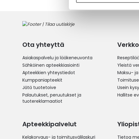
Ota yhteyttä
Verkko
Asiakaspalvelu ja lääkeneuvonta
Reseptilä
Sähköinen apteekkiasiointi
Yleistä v
Apteekkien yhteystiedot
Maksu- ja
Kumppaniapteekit
Toimitus
Jätä tuotetoive
Usein kys
Palautukset, peruutukset ja
Hallitse e
tuotereklamaatiot
Apteekkipalvelut
Yliopi
Kelakorvaus- ja toimitusvälilaskuri
Tietoa me