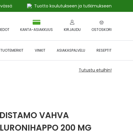
ivässä
Tuotto koulutukseen ja tutkimukseen
IEDOT
KANTA-ASIAKKUUS
KIRJAUDU
OSTOSKORI
TUOTEMERKIT
VINKIT
ASIAKASPALVELU
RESEPTIT
Tutustu etuihin!
DISTAMO VAHVA
LURONIHAPPO 200 MG