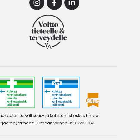
Instagram
Facebook
Linkedin
ääkealan turvallisuus- ja kehittämiskeskus Fimea
irjaamo@fimea.fi
| Fimean vaihde 029 522 3341