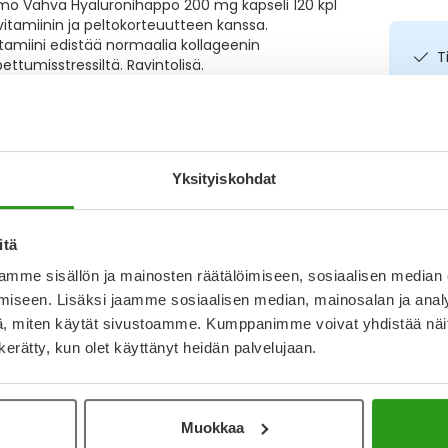
tamo Vahva Hyaluronihappo 200 mg kapseli 120 kpl
tamiinin ja peltokorteuutteen kanssa.
itamiini edistää normaalia kollageenin
T
tumisstressiltä. Ravintolisä.
N
a
I
L
Yksityiskohdat
O
itä
mme sisällön ja mainosten räätälöimiseen, sosiaalisen median
iseen. Lisäksi jaamme sosiaalisen median, mainosalan ja analy
, miten käytät sivustoamme. Kumppanimme voivat yhdistää näitä t
n kerätty, kun olet käyttänyt heidän palvelujaan.
Katso ka
Muokkaa