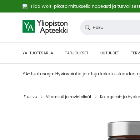
Tilaa Wolt-pikatoimituksella nopeasti ja turvallisest
Skip
to
Haku
Content
YA-TUOTESARJA
TARJOUKSET
UUTUUDET
TERV
YA-tuotesarja: Hyvinvointia ja etuja koko kuukauden 
Etusivu‎
Vitamiinit ja ravintolisät‎
Kollageeni- ja hyalu
Skip
to
the
end