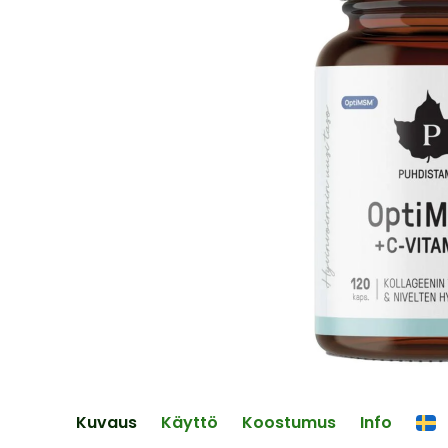
end
of
the
images
gallery
Skip
to
the
Kuvaus
Käyttö
Koostumus
Info
beginning