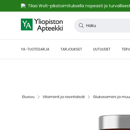
Tilaa Wolt-pikatoimituksella nopeasti ja turvallisest
Skip
to
Haku
Content
YA-TUOTESARJA
TARJOUKSET
UUTUUDET
TERV
🔥48h ALE:n jatkot! Etukoodilla JATKOT48 kaikki* norma
kampanjasivulta.
Etusivu‎
Vitamiinit ja ravintolisät‎
Glukosamiini ja muut t
Skip
to
the