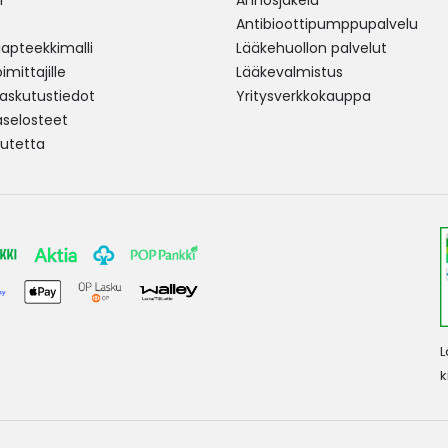
i
Annosjakelu
Antibioottipumppupalvelu
pteekkimalli
Lääkehuollon palvelut
mittajille
Lääkevalmistus
 laskutustiedot
Yritysverkkokauppa
aselosteet
utetta
L
k