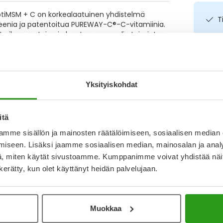
 OptiMSM + C on korkealaatuinen yhdistelmä
T
deenia ja patentoitua PUREWAY-C®-C-vitamiinia.
a ihon, rustojen ja luuston normaalia toimintaa
N
a uupumusta. Molybdeeni puolestaan
a
I
L
Yksityiskohdat
O
itä
mme sisällön ja mainosten räätälöimiseen, sosiaalisen median
iseen. Lisäksi jaamme sosiaalisen median, mainosalan ja analy
, miten käytät sivustoamme. Kumppanimme voivat yhdistää näitä t
n kerätty, kun olet käyttänyt heidän palvelujaan.
Katso ka
Muokkaa