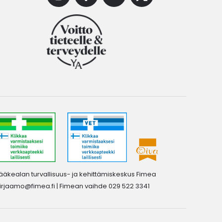
ääkealan turvallisuus- ja kehittämiskeskus Fimea
irjaamo@fimea.fi
| Fimean vaihde 029 522 3341