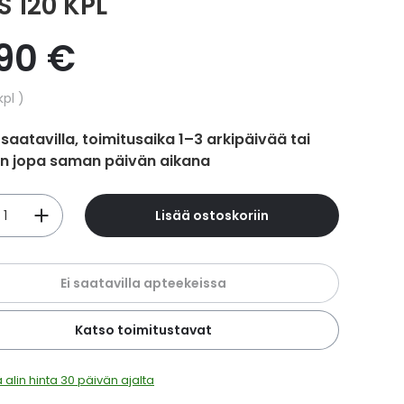
S 120 KPL
,90 €
hinta
kpl
 saatavilla, toimitusaika 1–3 arkipäivää tai
in jopa saman päivän aikana
Lisää ostoskoriin
Ei saatavilla apteekeissa
Katso toimitustavat
 alin hinta 30 päivän ajalta