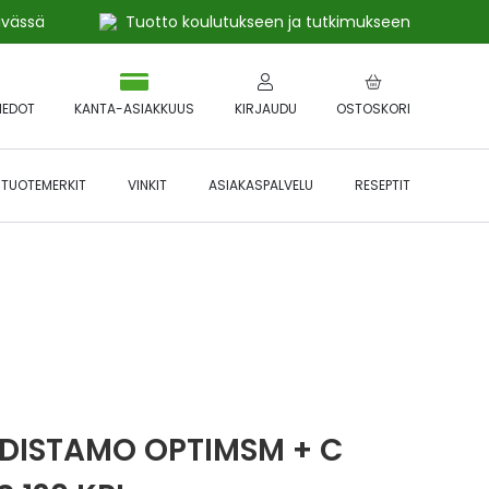
ivässä
Tuotto koulutukseen ja tutkimukseen
IEDOT
KANTA-ASIAKKUUS
KIRJAUDU
OSTOSKORI
TUOTEMERKIT
VINKIT
ASIAKASPALVELU
RESEPTIT
 🔥 *Katso tarkemmat ehdot
Hyödynnä
etu!
DISTAMO OPTIMSM + C