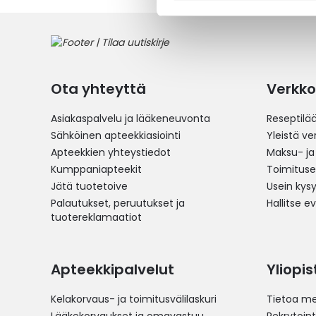
Ota yhteyttä
Verkko
Asiakaspalvelu ja lääkeneuvonta
Reseptilä
Sähköinen apteekkiasiointi
Yleistä v
Apteekkien yhteystiedot
Maksu- ja
Kumppaniapteekit
Toimitus
Jätä tuotetoive
Usein kys
Palautukset, peruutukset ja
Hallitse e
tuotereklamaatiot
Apteekkipalvelut
Yliopi
Kelakorvaus- ja toimitusvälilaskuri
Tietoa me