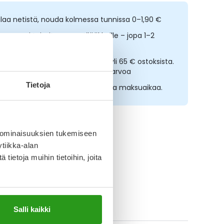
ilaa netistä, nouda kolmessa tunnissa 0–1,90 €
opeampi toimitus reseptilääkkeille – jopa 1–2
rkipäivässä
lmainen toimitus noutopisteisiin yli 65 € ostoksista.
ääkkeet eivät kerrytä ostoskorin arvoa
Tietoja
sta nyt, saat 45 päivää korotonta maksuaikaa.
 ominaisuuksien tukemiseen
tiikka-alan
ietoja muihin tietoihin, joita
ikki Puhdistamo-tuotteet
Salli kaikki