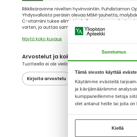
of
Rikkilisäravinne nivelten hyvinvointiin. Puhdistamon
the
Yhdysvalloista peräisin olevaa MSM-jauhetta, molyb
images
C-vitamiini tukee elimistön kollageenin muodostumist
gallery
varten, ja auttaa samalla vähentämään väsymystä j
Näytä koko kuvaus
Suostumus
Arvostelut ja kokemuksia
Tuotteella ei ole vielä yhtään arvostelua.
Tämä sivusto käyttää eväste
Kirjoita arvostelu
Käytämme evästeitä tarjoama
ja kävijämäärämme analysoim
kumppaneillemme tietoja siitä
olet antanut heille tai joita o
Kiellä