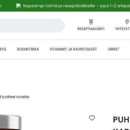
i
Nopeampi toimitus reseptilääkkeille – jopa 1–2 arkipä
RESEPTIASIOINTI
YHTEYST
EYS
KOSMETIIKKA
VITAMIINIT JA RAVINTOLISÄT
OIREET
alihintaiset tuotteet kanta-asiakkaille -24 % to klo 23.59 asti.
uotteet nivelille‎
PUH