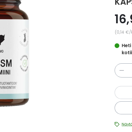
KAP
16
Yksikkö
0,14 €
/
Heti
koti
Määrä
Näytä