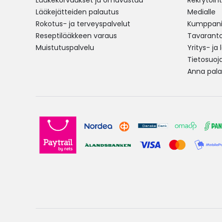
Lääkekorvaukset ja omavastuu
Rekrytoint
Lääkejätteiden palautus
Medialle
Rokotus- ja terveyspalvelut
Kumppania
Reseptilääkkeen varaus
Tavarantoi
Muistutuspalvelu
Yritys- ja
Tietosuoj
Anna pala