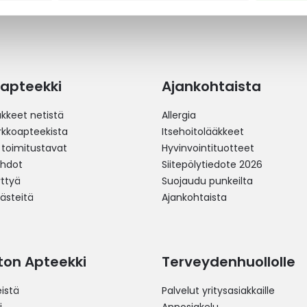
apteekki
Ajankohtaista
äkkeet netistä
Allergia
erkkoapteekista
Itsehoitolääkkeet
 toimitustavat
Hyvinvointituotteet
ehdot
Siitepölytiedote 2026
yttyä
Suojaudu punkeilta
västeitä
Ajankohtaista
ston Apteekki
Terveydenhuollolle
istä
Palvelut yritysasiakkaille