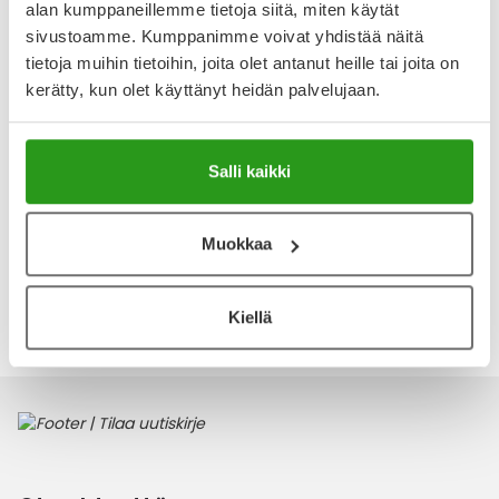
Arvostelut ja kokemuksia
alan kumppaneillemme tietoja siitä, miten käytät
Tuotteella ei ole vielä yhtään arvostelua.
sivustoamme. Kumppanimme voivat yhdistää näitä
tietoja muihin tietoihin, joita olet antanut heille tai joita on
Kirjoita arvostelu
kerätty, kun olet käyttänyt heidän palvelujaan.
Salli kaikki
Muokkaa
Katso kaikki Puhdistamo-tuotteet
Kiellä