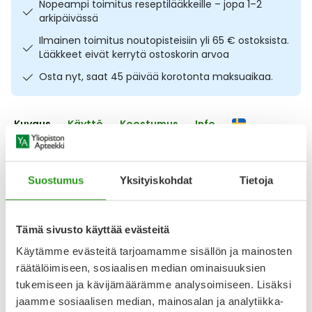
Nopeampi toimitus reseptilääkkeille – jopa 1–2
Ulkoilu
Vitamiinit
Syylät ja känsät
arkipäivässä
Ilmainen toimitus noutopisteisiin yli 65 € ostoksista.
Uni ja mieli
YA-tuotesarja
Täit
Lääkkeet eivät kerrytä ostoskorin arvoa
Osta nyt, saat 45 päivää korotonta maksuaikaa.
Vatsa
Ummetus
Kuvaus
Käyttö
Koostumus
Info
Yskä
Hyvänmakuinen ja korkealaatuinen
Äänen käheys
aminohappojuomajauhe. Puhdistamo Athletics EAA
Suostumus
Yksityiskohdat
Tietoja
Mango-Vadelma 350 g sisältää kahdeksaa välttämätöntä
aminohappoa optimaalisessa suhteessa. Välttämättömät
aminohapot eli EAA:t ovat ravinnosta saatavia
aminohappoja, joita elimistö ei kykene itse
Tämä sivusto käyttää evästeitä
muodostamaan. Niiden saanti voi olla tärkeää erityisesti
Käytämme evästeitä tarjoamamme sisällön ja mainosten
aktiivisille liikkujille. Raikkaan mango- ja
räätälöimiseen, sosiaalisen median ominaisuuksien
Näytä koko kuvaus
tukemiseen ja kävijämäärämme analysoimiseen. Lisäksi
jaamme sosiaalisen median, mainosalan ja analytiikka-