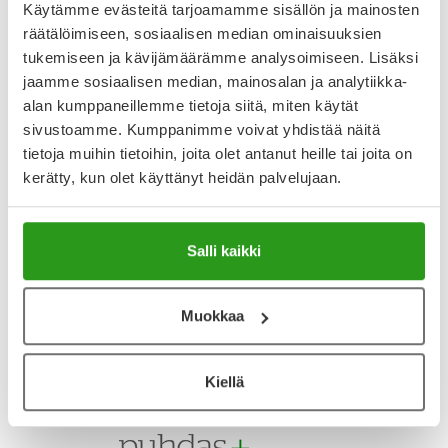
Käytämme evästeitä tarjoamamme sisällön ja mainosten
Arvostelut ja kokemuksia
räätälöimiseen, sosiaalisen median ominaisuuksien
tukemiseen ja kävijämäärämme analysoimiseen. Lisäksi
4.5
jaamme sosiaalisen median, mainosalan ja analytiikka-
Kirjoita arvostelu
2 arvostelua
alan kumppaneillemme tietoja siitä, miten käytät
sivustoamme. Kumppanimme voivat yhdistää näitä
tietoja muihin tietoihin, joita olet antanut heille tai joita on
1.9.2025
kerätty, kun olet käyttänyt heidän palvelujaan.
Alumiiniton ja riittoisa dödö
Pitää hyvin hienhajun poissa luonnollisesti ja ilman
alumiinia! Kestää käytössä myös todella pitkään.
Salli kaikki
4.8.2025
Muokkaa
Hyvä tuote
Tuote neutraloi hyvin tai melko hyvin hien hajua, mutta ei
estä tai edes vähennä hikoilua.
Kiellä