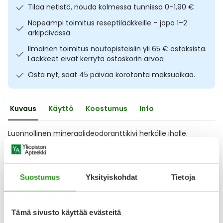
Tilaa netistä, nouda kolmessa tunnissa 0–1,90 €
Ulkoilu
Vitamiinit
Syylät ja känsät
Nopeampi toimitus reseptilääkkeille – jopa 1–2
arkipäivässä
Uni ja mieli
YA-tuotesarja
Täit
Ilmainen toimitus noutopisteisiin yli 65 € ostoksista.
Lääkkeet eivät kerrytä ostoskorin arvoa
Vatsa
Ummetus
Osta nyt, saat 45 päivää korotonta maksuaikaa.
Yskä
Kuvaus
Käyttö
Koostumus
Info
Äänen käheys
Luonnollinen mineraalideodoranttikivi herkälle iholle.
Hajusteeton Puhdas+ Mineral Stone Deodorant
mineraalikivi estää ylimääräisiä hajuja ja antaa kainaloille
pitkäkestoista raikkautta. Ekologinen deodorantti ei sisällä
lainkaan alkoholia, säilöntäaineita, väriaineita tai
Suostumus
Yksityiskohdat
Tietoja
alumiinikloridin suoloja. Vaatteita tahraamatonta
deodoranttikiveä on miellyttävä käyttää ja se on
Näytä koko kuvaus
Tämä sivusto käyttää evästeitä