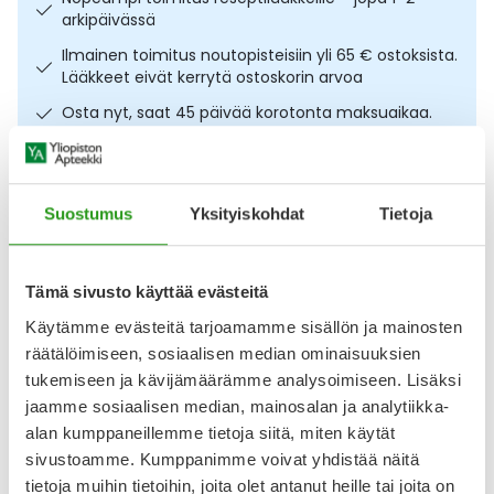
arkipäivässä
Ulkoilu
Vitamiinit
Syylät ja känsät
Ilmainen toimitus noutopisteisiin yli 65 € ostoksista.
Lääkkeet eivät kerrytä ostoskorin arvoa
Uni ja mieli
YA-tuotesarja
Täit
Osta nyt, saat 45 päivää korotonta maksuaikaa.
Vatsa
Ummetus
Kuvaus
Käyttö
Info
Yskä
Suostumus
Yksityiskohdat
Tietoja
Ultraääniaaltojen avulla toimiva diffuuseri. Puhdas+ Aroma
Äänen käheys
Diffuser AD-36 tuottaa huoneilmaan hienojakoista ja
kosteuttavaa höyryä, joka raikastaa ilmaa ja eteerisen öljyn
Tämä sivusto käyttää evästeitä
kanssa käytettynä tekee huoneilmasta hyväntuoksuisen.
Käytämme evästeitä tarjoamamme sisällön ja mainosten
Pelkällä vedellä täytettynä diffuuseri sitoo pölyä,
vähentäen sen leviämistä ja kosteuttaa ilmaa; kosteampi
räätälöimiseen, sosiaalisen median ominaisuuksien
huoneilma on hyväksi kasvoille, iholle sekä
tukemiseen ja kävijämäärämme analysoimiseen. Lisäksi
jaamme sosiaalisen median, mainosalan ja analytiikka-
Näytä koko kuvaus
alan kumppaneillemme tietoja siitä, miten käytät
sivustoamme. Kumppanimme voivat yhdistää näitä
Arvostelut ja kokemuksia
tietoja muihin tietoihin, joita olet antanut heille tai joita on