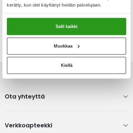
Tuotteella ei ole vielä yhtään arvostelua.
kerätty, kun olet käyttänyt heidän palvelujaan.
Kirjoita arvostelu
Salli kaikki
Katso kaikki Puhdas+-tuotteet
Muokkaa
Kiellä
Ota yhteyttä
Verkkoapteekki