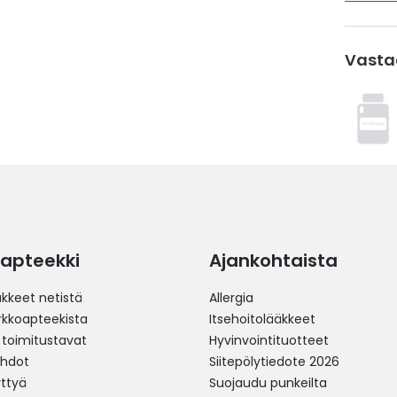
Vasta
apteekki
Ajankohtaista
äkkeet netistä
Allergia
erkkoapteekista
Itsehoitolääkkeet
 toimitustavat
Hyvinvointituotteet
ehdot
Siitepölytiedote 2026
yttyä
Suojaudu punkeilta