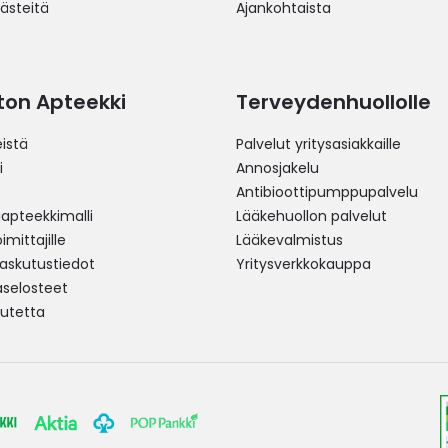
västeitä
Ajankohtaista
ston Apteekki
Terveydenhuollolle
istä
Palvelut yritysasiakkaille
i
Annosjakelu
Antibioottipumppupalvelu
pteekkimalli
Lääkehuollon palvelut
mittajille
Lääkevalmistus
 laskutustiedot
Yritysverkkokauppa
aselosteet
utetta