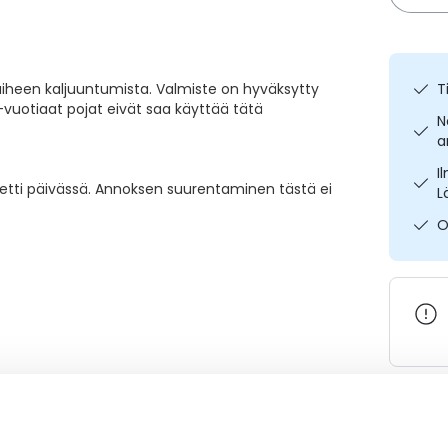
heen kaljuuntumista. Valmiste on hyväksytty
T
18-vuotiaat pojat eivät saa käyttää tätä
N
a
I
letti päivässä. Annoksen suurentaminen tästä ei
L
O
Varaa