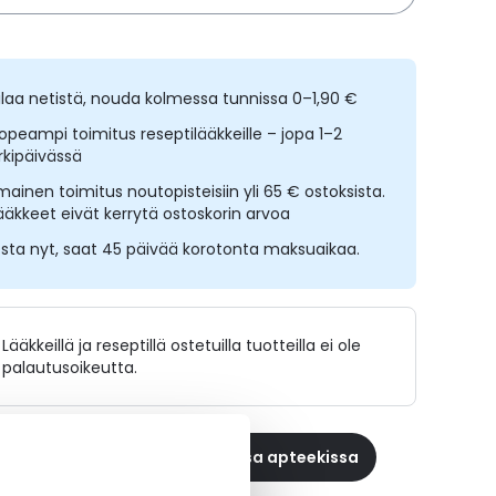
ilaa netistä, nouda kolmessa tunnissa 0–1,90 €
opeampi toimitus reseptilääkkeille – jopa 1–2
rkipäivässä
lmainen toimitus noutopisteisiin yli 65 € ostoksista.
ääkkeet eivät kerrytä ostoskorin arvoa
sta nyt, saat 45 päivää korotonta maksuaikaa.
Lääkkeillä ja reseptillä ostetuilla tuotteilla ei ole
palautusoikeutta.
 reseptilääke apteekkiin, maksa apteekissa