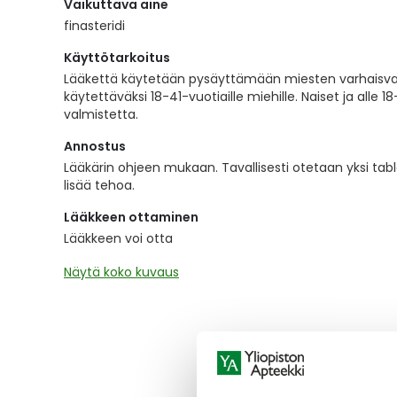
Vaikuttava aine
the
images
finasteridi
gallery
Käyttötarkoitus
Lääkettä käytetään pysäyttämään miesten varhaisvai
käytettäväksi 18-41-vuotiaille miehille. Naiset ja alle 
valmistetta.
Annostus
Lääkärin ohjeen mukaan. Tavallisesti otetaan yksi tab
lisää tehoa.
Lääkkeen ottaminen
Lääkkeen voi otta
Näytä koko kuvaus