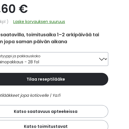
,60 €
hinta
kpl
Laske korvauksen suuruus
 saatavilla, toimitusaika 1–2 arkipäivää tai
in jopa saman päivän aikana
tyyppi ja pakkauskoko
Tilaa reseptilääke
Katso saatavuus apteekeissa
Katso toimitustavat