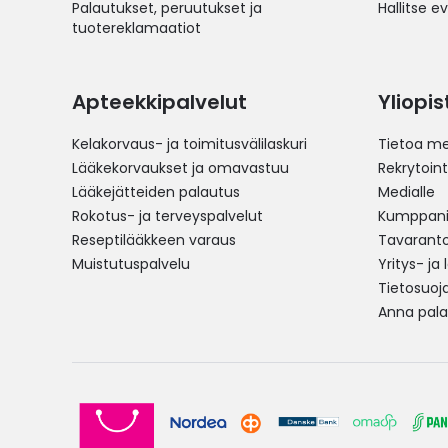
Palautukset, peruutukset ja
Hallitse e
tuotereklamaatiot
Apteekkipalvelut
Yliopi
Kelakorvaus- ja toimitusvälilaskuri
Tietoa me
Lääkekorvaukset ja omavastuu
Rekrytoint
Lääkejätteiden palautus
Medialle
Rokotus- ja terveyspalvelut
Kumppania
Reseptilääkkeen varaus
Tavarantoi
Muistutuspalvelu
Yritys- ja
Tietosuoj
Anna pala