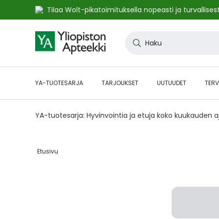
Tilaa Wolt-pikatoimituksella nopeasti ja turvallisest
Skip
to
Haku
Content
YA-TUOTESARJA
TARJOUKSET
UUTUUDET
TERV
YA-tuotesarja: Hyvinvointia ja etuja koko kuukauden 
Etusivu‎
Skip
to
the
end