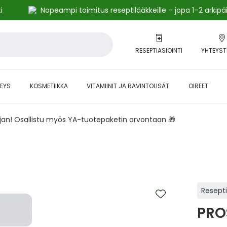
i
Nopeampi toimitus reseptilääkkeille – jopa 1–2 arkipä
RESEPTIASIOINTI
YHTEYST
EYS
KOSMETIIKKA
VITAMIINIT JA RAVINTOLISÄT
OIREET
ajan! Osallistu myös YA-tuotepaketin arvontaan 🎁
Resept
PRO