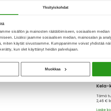
Yksityiskohdat
Katso ka
itä
Y
mme sisällön ja mainosten räätälöimiseen, sosiaalisen median
iseen. Lisäksi jaamme sosiaalisen median, mainosalan ja analy
Muistutt
, miten käytät sivustoamme. Kumppanimme voivat yhdistää näitä t
tuotteet
n kerätty, kun olet käyttänyt heidän palvelujaan.
Lue lisä
Muokkaa
Kela-
Tämä tuo
2,46 € l
Laske k