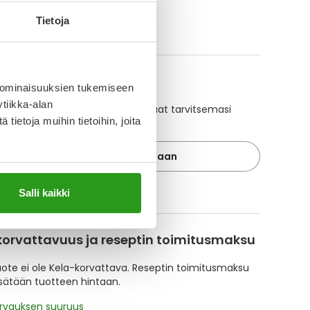
Tietoja
ikki PROSTERID-tuotteet
A-muistuttaja
 ominaisuuksien tukemiseen
tiikka-alan
ajan avulla pidät huolen, että tilaat tarvitsemasi
ietoja muihin tietoihin, joita
 ajoissa, eivätkä ne lopu kesken.
Lisää tuote muistuttajaan
ä muistuttajasta
Salli kaikki
korvattavuus ja reseptin toimitusmaksu
te ei ole Kela-korvattava. Reseptin toimitusmaksu
isätään tuotteen hintaan.
orvauksen suuruus