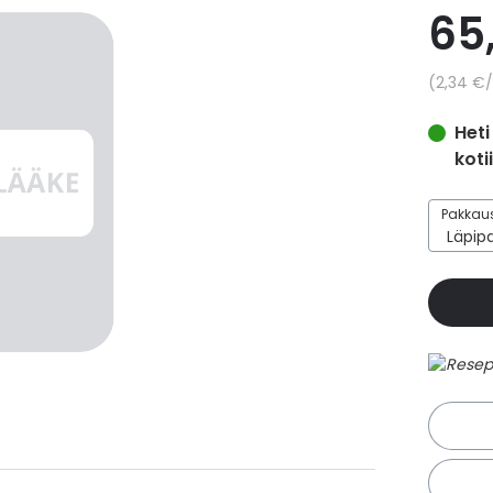
65
Yksikkö
2,34 €
/
Heti
koti
Pakkaus