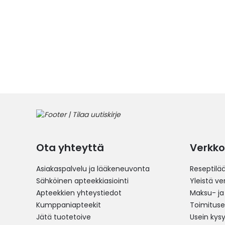
Ota yhteyttä
Verkko
Asiakaspalvelu ja lääkeneuvonta
Reseptilä
Sähköinen apteekkiasiointi
Yleistä v
Apteekkien yhteystiedot
Maksu- ja
Kumppaniapteekit
Toimitus
Jätä tuotetoive
Usein kys