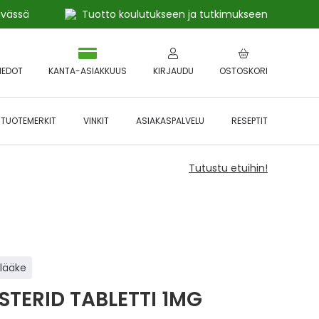
ivässä
Tuotto koulutukseen ja tutkimukseen
IEDOT
KANTA-ASIAKKUUS
KIRJAUDU
OSTOSKORI
TUOTEMERKIT
VINKIT
ASIAKASPALVELU
RESEPTIT
Tutustu etuihin!
ilääke
STERID TABLETTI 1MG