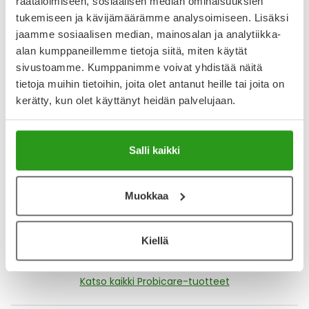
räätälöimiseen, sosiaalisen median ominaisuuksien
Arvostelut ja kokemuksia
tukemiseen ja kävijämäärämme analysoimiseen. Lisäksi
jaamme sosiaalisen median, mainosalan ja analytiikka-
4.2
alan kumppaneillemme tietoja siitä, miten käytät
Kirjoita arvostelu
15 arvostelua
sivustoamme. Kumppanimme voivat yhdistää näitä
tietoja muihin tietoihin, joita olet antanut heille tai joita on
kerätty, kun olet käyttänyt heidän palvelujaan.
13.8.2025
Probicare voide 30 g
Hyvä riittoisa voide. Käytän käsivoiteena. Hyvän kokoinen
Salli kaikki
pakkaus mukana kuljetettavaksi.
28.5.2025
Muokkaa
Näytä lisää arvosteluja
Kiellä
Katso kaikki Probicare-tuotteet