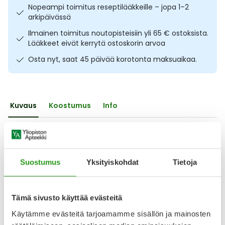
Nopeampi toimitus reseptilääkkeille – jopa 1–2
Ulkoilu
Vitamiinit
Syylät ja känsät
arkipäivässä
Ilmainen toimitus noutopisteisiin yli 65 € ostoksista.
Uni ja mieli
YA-tuotesarja
Täit
Lääkkeet eivät kerrytä ostoskorin arvoa
Osta nyt, saat 45 päivää korotonta maksuaikaa.
Vatsa
Ummetus
Yskä
Kuvaus
Koostumus
Info
Äänen käheys
Probioottinen perusvoide, sopii erityisesti kuivalle,
atooppiselle ja herkästi reagoivalle iholle. Probicare
perusvoide sisältää probioottista Lactococcus lactis -solu-
uutetta, joka edistää ihon uusiutumista ja tukee ihon
Suostumus
Yksityiskohdat
Tietoja
luonnollista vastustuskykyä. Lisäksi voiteen sisältämä
glyseroli ylläpitää ihon kosteustasapainoa ja karitevoi
pehmentää ja hoitaa ihoa. Koostumukseltaan
Tämä sivusto käyttää evästeitä
Näytä koko kuvaus
Käytämme evästeitä tarjoamamme sisällön ja mainosten