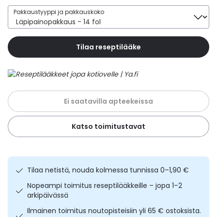
Yleis
Pakkaustyyppi ja pakkauskoko
Lapset
Vartalon ihonhoito
Nesteytysvalmisteet
Kurkkukipu
Virts
Umme
Tilaa reseptilääke
Matkailu
YA-tuotesarja
Omega-3 ja rasvahapot
Lihas- ja nivelkipu
Virts
Vitam
Raskaus, äitiys ja vauvan hoito
Proteiini ja muut lisäravinteet
Närästys
Silmät, korvat ja nenä
Rauta ja rautalisät
Peräpukamat
Ei saatavilla apteekeissa
Suunhoito
Ravitsemus
Päänsärky
Katso toimitustavat
Sydän ja verenkierto
Sinkki
Ripuli
Tilaa netistä, nouda kolmessa tunnissa 0–1,90 €
Testit, mittarit ja laitteet
Ubikinoni - koentsyymi Q10
Suun kuivuminen
Nopeampi toimitus reseptilääkkeille – jopa 1–2
arkipäivässä
Tupakoinnin lopettaminen
Urheilu ja tarvikkeet
Syyhy
Ilmainen toimitus noutopisteisiin yli 65 € ostoksista.