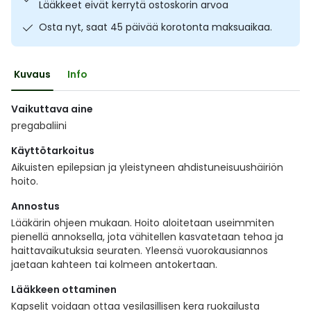
Lääkkeet eivät kerrytä ostoskorin arvoa
Ulkoilu
Vitamiinit
Syylät ja känsät
Osta nyt, saat 45 päivää korotonta maksuaikaa.
Uni ja mieli
YA-tuotesarja
Täit
Kuvaus
Info
Vatsa
Ummetus
Vaikuttava aine
pregabaliini
Yskä
Käyttötarkoitus
Äänen käheys
Aikuisten epilepsian ja yleistyneen ahdistuneisuushäiriön
hoito.
Annostus
Lääkärin ohjeen mukaan. Hoito aloitetaan useimmiten
pienellä annoksella, jota vähitellen kasvatetaan tehoa ja
haittavaikutuksia seuraten. Yleensä vuorokausiannos
jaetaan kahteen tai kolmeen antokertaan.
Lääkkeen ottaminen
Kapselit voidaan ottaa vesilasillisen kera ruokailusta