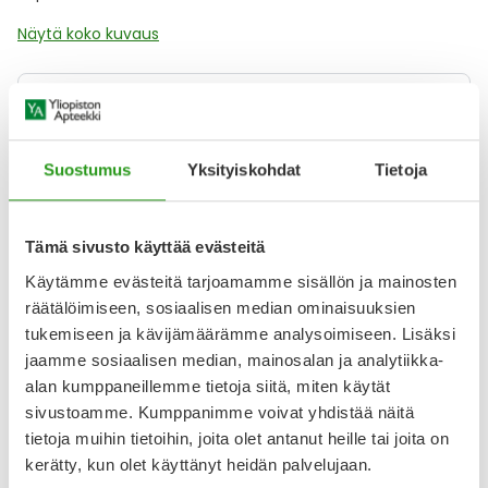
Näytä koko kuvaus
Lääkkeillä ja reseptillä ostetuilla tuotteilla ei ole
palautusoikeutta.
Suostumus
Yksityiskohdat
Tietoja
Varaa reseptilääke apteekkiin, maksa apteekissa
Tämä sivusto käyttää evästeitä
Käytämme evästeitä tarjoamamme sisällön ja mainosten
räätälöimiseen, sosiaalisen median ominaisuuksien
Katso kaikki PREGABALIN RATIOPHARM-tuotteet
tukemiseen ja kävijämäärämme analysoimiseen. Lisäksi
jaamme sosiaalisen median, mainosalan ja analytiikka-
alan kumppaneillemme tietoja siitä, miten käytät
YA-muistuttaja
sivustoamme. Kumppanimme voivat yhdistää näitä
Muistuttajan avulla pidät huolen, että tilaat tarvitsemasi
tietoja muihin tietoihin, joita olet antanut heille tai joita on
tuotteet ajoissa, eivätkä ne lopu kesken.
kerätty, kun olet käyttänyt heidän palvelujaan.