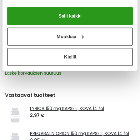
Lisää tuote muistuttajaan
Salli kaikki
Lue lisää muistuttajasta
Muokkaa
Kela-korvattavuus ja reseptin toimitusmaksu
Tämä tuote ei ole Kela-korvattava. Reseptin
Kiellä
toimitusmaksu 2,46 € lisätään tuotteen hintaan.
Laske korvauksen suuruus
Vastaavat tuotteet
LYRICA 150 mg KAPSELI, KOVA 14 fol
2,97 €
PREGABALIN ORION 150 mg KAPSELI, KOVA 14 fol