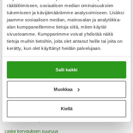
räätälöimiseen, sosiaalisen median ominaisuuksien
tukemiseen ja kävijämäärämme analysoimiseen. Lisäksi
Katso kaikki PORCILIS-tuotteet
jaamme sosiaalisen median, mainosalan ja analytiikka-
alan kumppaneillemme tietoja siitä, miten käytät
sivustoamme. Kumppanimme voivat yhdistää näitä
YA-muistuttaja
tietoja muihin tietoihin, joita olet antanut heille tai joita on
Muistuttajan avulla pidät huolen, että tilaat tarvitsemasi
kerätty, kun olet käyttänyt heidän palvelujaan.
tuotteet ajoissa, eivätkä ne lopu kesken.
Lisää tuote muistuttajaan
Salli kaikki
Lue lisää muistuttajasta
Muokkaa
Kela-korvattavuus ja reseptin toimitusmaksu
Kiellä
Tämä tuote ei ole Kela-korvattava. Reseptin
toimitusmaksu 2,46 € lisätään tuotteen hintaan.
Laske korvauksen suuruus