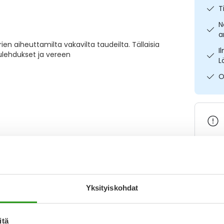
T
N
a
 aiheuttamilta vakavilta taudeilta. Tällaisia
I
lehdukset ja vereen
L
O
Varaa
Yksityiskohdat
Katso k
itä