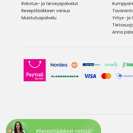
Rokotus- ja terveyspalvelut
Kumppania
Reseptilääkkeen varaus
Tavarantoi
Muistutuspalvelu
Yritys- ja
Tietosuoj
Anna pala
Copyright © 2026 Yliopiston Apteekki
Reseptilääkkeet netistä?