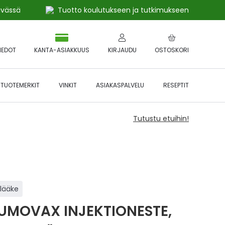
ivässä
Tuotto koulutukseen ja tutkimukseen
IEDOT
KANTA-ASIAKKUUS
KIRJAUDU
OSTOSKORI
TUOTEMERKIT
VINKIT
ASIAKASPALVELU
RESEPTIT
Tutustu etuihin!
ilääke
UMOVAX INJEKTIONESTE,