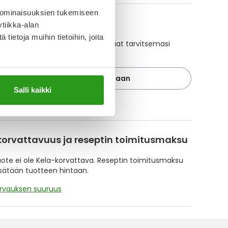
 ominaisuuksien tukemiseen
A-muistuttaja
tiikka-alan
ietoja muihin tietoihin, joita
ajan avulla pidät huolen, että tilaat tarvitsemasi
 ajoissa, eivätkä ne lopu kesken.
Lisää tuote muistuttajaan
Salli kaikki
ä muistuttajasta
korvattavuus ja reseptin toimitusmaksu
te ei ole Kela-korvattava. Reseptin toimitusmaksu
isätään tuotteen hintaan.
orvauksen suuruus