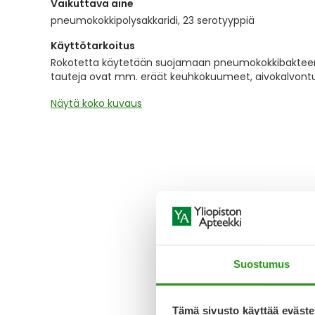
Vaikuttava aine
the
images
pneumokokkipolysakkaridi, 23 serotyyppiä
gallery
Käyttötarkoitus
Rokotetta käytetään suojamaan pneumokokkibakteerien
tauteja ovat mm. eräät keuhkokuumeet, aivokalvontu
Näytä koko kuvaus
Suostumus
Tämä sivusto käyttää eväste