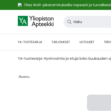
Tilaa Wolt-pikatoimituksella nopeasti ja turvallisest
Skip
to
Haku
Content
YA-TUOTESARJA
TARJOUKSET
UUTUUDET
TERV
YA-tuotesarja: Hyvinvointia ja etuja koko kuukauden 
Etusivu‎
Skip
to
the
end