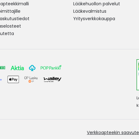
pteekkimalli
Lääkehuollon palvelut
mittajille
Lääkevalmistus
 laskutustiedot
Yritysverkkokauppa
aselosteet
utetta
L
k
Verkkoapteekin saavute