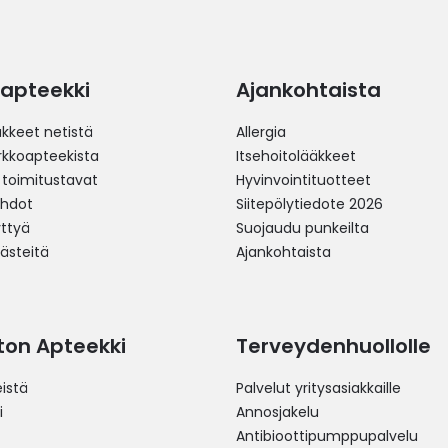
apteekki
Ajankohtaista
äkkeet netistä
Allergia
erkkoapteekista
Itsehoitolääkkeet
 toimitustavat
Hyvinvointituotteet
ehdot
Siitepölytiedote 2026
yttyä
Suojaudu punkeilta
västeitä
Ajankohtaista
ston Apteekki
Terveydenhuollolle
istä
Palvelut yritysasiakkaille
i
Annosjakelu
Antibioottipumppupalvelu