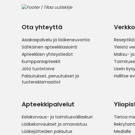
Ota yhteyttä
Verkko
Asiakaspalvelu ja lääkeneuvonta
Reseptilä
Sähköinen apteekkiasiointi
Yleistä v
Apteekkien yhteystiedot
Maksu- ja
Kumppaniapteekit
Toimitus
Jätä tuotetoive
Usein kys
Palautukset, peruutukset ja
Hallitse e
tuotereklamaatiot
Apteekkipalvelut
Yliopi
Kelakorvaus- ja toimitusvälilaskuri
Tietoa me
Lääkekorvaukset ja omavastuu
Rekrytoint
Lääkejätteiden palautus
Medialle