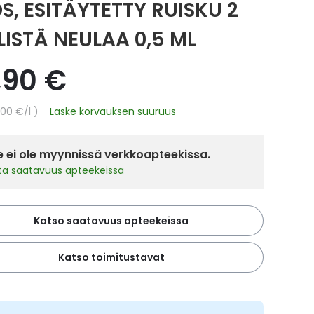
OS, ESITÄYTETTY RUISKU 2
LISTÄ NEULAA 0,5 ML
,90 €
hinta
,00 €
/l
Laske korvauksen suuruus
 ei ole myynnissä verkkoapteekissa.
sta saatavuus apteekeissa
Katso saatavuus apteekeissa
Katso toimitustavat