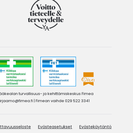
ääkealan turvallisuus- ja kehittämiskeskus Fimea
irjaamo@fimea.fi
| Fimean vaihde 029 522 3341
ttavuusseloste
Evästeasetukset
Evästekäytäntö