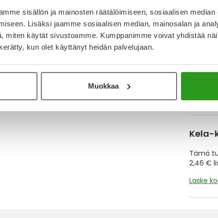
mme sisällön ja mainosten räätälöimiseen, sosiaalisen median
Y
iseen. Lisäksi jaamme sosiaalisen median, mainosalan ja analy
, miten käytät sivustoamme. Kumppanimme voivat yhdistää näitä t
Muistutt
n kerätty, kun olet käyttänyt heidän palvelujaan.
tuotteet
Muokkaa
Lue lisä
Kela-
Tämä tuo
2,46 € l
Laske k