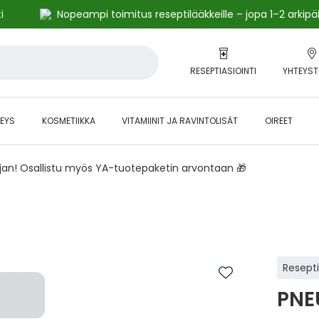
i
Nopeampi toimitus reseptilääkkeille – jopa 1–2 arkipä
RESEPTIASIOINTI
YHTEYST
EYS
KOSMETIIKKA
VITAMIINIT JA RAVINTOLISÄT
OIREET
ajan! Osallistu myös YA-tuotepaketin arvontaan 🎁
Resept
PNE