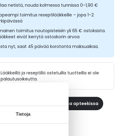
ilaa netistä, nouda kolmessa tunnissa 0–1,90 €
opeampi toimitus reseptilääkkeille – jopa 1–2
rkipäivässä
lmainen toimitus noutopisteisiin yli 65 € ostoksista.
ääkkeet eivät kerrytä ostoskorin arvoa
sta nyt, saat 45 päivää korotonta maksuaikaa.
Lääkkeillä ja reseptillä ostetuilla tuotteilla ei ole
palautusoikeutta.
 reseptilääke apteekkiin, maksa apteekissa
Tietoja
aikki PNEUMOVAX-tuotteet