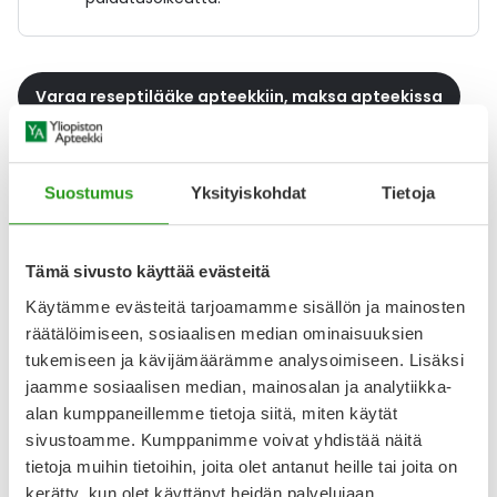
Varaa reseptilääke apteekkiin, maksa apteekissa
Katso kaikki PLAVIX-tuotteet
Suostumus
Yksityiskohdat
Tietoja
YA-muistuttaja
Tämä sivusto käyttää evästeitä
Muistuttajan avulla pidät huolen, että tilaat tarvitsemasi
Käytämme evästeitä tarjoamamme sisällön ja mainosten
tuotteet ajoissa, eivätkä ne lopu kesken.
räätälöimiseen, sosiaalisen median ominaisuuksien
tukemiseen ja kävijämäärämme analysoimiseen. Lisäksi
Lisää tuote muistuttajaan
jaamme sosiaalisen median, mainosalan ja analytiikka-
alan kumppaneillemme tietoja siitä, miten käytät
Lue lisää muistuttajasta
sivustoamme. Kumppanimme voivat yhdistää näitä
tietoja muihin tietoihin, joita olet antanut heille tai joita on
kerätty, kun olet käyttänyt heidän palvelujaan.