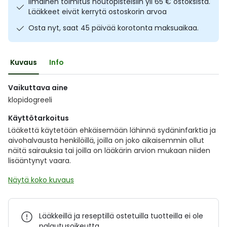
Ilmainen toimitus noutopisteisiin yli 65 € ostoksista.
Ulkoilu
Vitamiinit
Syylät ja känsät
Lääkkeet eivät kerrytä ostoskorin arvoa
Osta nyt, saat 45 päivää korotonta maksuaikaa.
Uni ja mieli
YA-tuotesarja
Täit
Kuvaus
Info
Vatsa
Ummetus
Vaikuttava aine
Yskä
klopidogreeli
Käyttötarkoitus
Äänen käheys
Lääkettä käytetään ehkäisemään lähinnä sydäninfarktia ja
aivohalvausta henkilöillä, joilla on joko aikaisemmin ollut
näitä sairauksia tai joilla on lääkärin arvion mukaan niiden
lisääntynyt vaara.
Näytä koko kuvaus
Lääkkeillä ja reseptillä ostetuilla tuotteilla ei ole
palautusoikeutta.