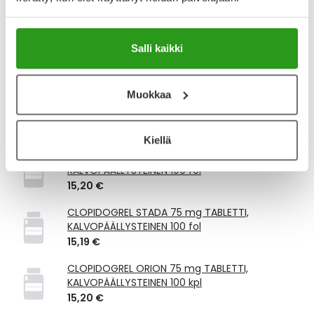
Kela-korvattavuus ja reseptin toimitusmaksu
Tämä tuote ei ole Kela-korvattava. Reseptin
Salli kaikki
toimitusmaksu 2,46 € lisätään tuotteen hintaan.
Laske korvauksen suuruus
Muokkaa
Vastaavat tuotteet
Kiellä
CLOPIDOGREL KRKA 75 mg TABLETTI,
KALVOPÄÄLLYSTEINEN 100 fol
15,20 €
CLOPIDOGREL STADA 75 mg TABLETTI,
KALVOPÄÄLLYSTEINEN 100 fol
15,19 €
CLOPIDOGREL ORION 75 mg TABLETTI,
KALVOPÄÄLLYSTEINEN 100 kpl
15,20 €