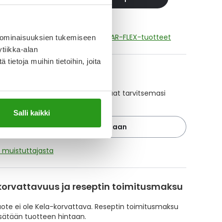
aikki PHYSIONEAL 40 GLUCOSE CLEAR-FLEX-tuotteet
 ominaisuuksien tukemiseen
tiikka-alan
ietoja muihin tietoihin, joita
A-muistuttaja
ajan avulla pidät huolen, että tilaat tarvitsemasi
 ajoissa, eivätkä ne lopu kesken.
Salli kaikki
Lisää tuote muistuttajaan
ä muistuttajasta
korvattavuus ja reseptin toimitusmaksu
te ei ole Kela-korvattava. Reseptin toimitusmaksu
isätään tuotteen hintaan.