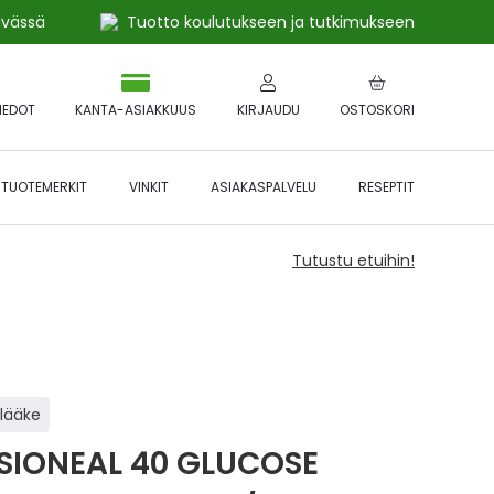
ivässä
Tuotto koulutukseen ja tutkimukseen
IEDOT
KANTA-ASIAKKUUS
KIRJAUDU
OSTOSKORI
TUOTEMERKIT
VINKIT
ASIAKASPALVELU
RESEPTIT
Tutustu etuihin!
ilääke
SIONEAL 40 GLUCOSE