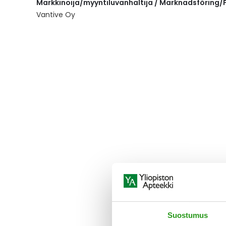
Markkinoija/myyntiluvanhaltija / Marknadsföring/F
the
images
Vantive Oy
gallery
Suostumus