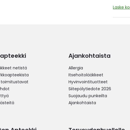
Laske k
apteekki
Ajankohtaista
äkkeet netistä
Allergia
erkkoapteekista
Itsehoitolääkkeet
 toimitustavat
Hyvinvointituotteet
ehdot
Siitepölytiedote 2026
yttyä
Suojaudu punkeilta
västeitä
Ajankohtaista