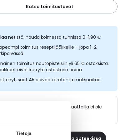
Katso toimitustavat
ilaa netistä, nouda kolmessa tunnissa 0–1,90 €
opeampi toimitus reseptilääkkeille – jopa 1–2
rkipäivässä
lmainen toimitus noutopisteisiin yli 65 € ostoksista.
ääkkeet eivät kerrytä ostoskorin arvoa
sta nyt, saat 45 päivää korotonta maksuaikaa.
Lääkkeillä ja reseptillä ostetuilla tuotteilla ei ole
palautusoikeutta.
Tietoja
 reseptilääke apteekkiin, maksa apteekissa