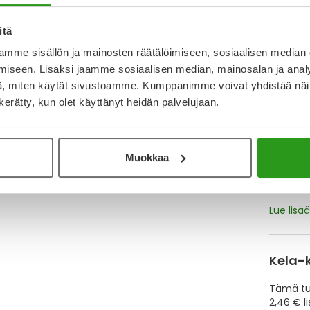
itä
Katso k
mme sisällön ja mainosten räätälöimiseen, sosiaalisen median
iseen. Lisäksi jaamme sosiaalisen median, mainosalan ja analy
, miten käytät sivustoamme. Kumppanimme voivat yhdistää näitä t
Y
n kerätty, kun olet käyttänyt heidän palvelujaan.
Muistutt
tuotteet
Muokkaa
Lue lisä
Kela-
Tämä tuo
2,46 € l