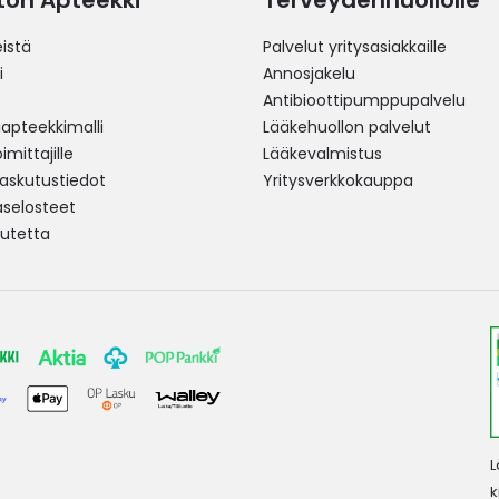
ston Apteekki
Terveydenhuollolle
istä
Palvelut yritysasiakkaille
i
Annosjakelu
Antibioottipumppupalvelu
pteekkimalli
Lääkehuollon palvelut
mittajille
Lääkevalmistus
 laskutustiedot
Yritysverkkokauppa
aselosteet
utetta
L
k