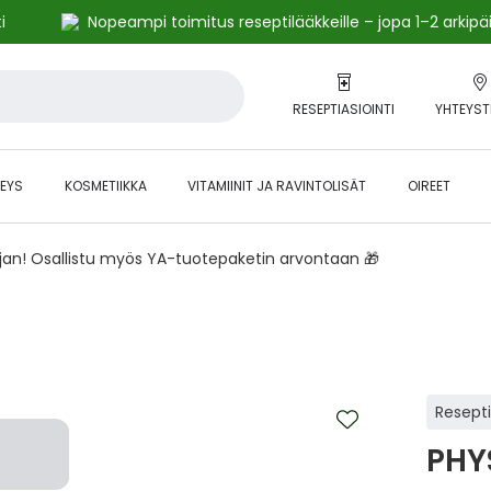
i
Nopeampi toimitus reseptilääkkeille – jopa 1–2 arkipä
RESEPTIASIOINTI
YHTEYST
EYS
KOSMETIIKKA
VITAMIINIT JA RAVINTOLISÄT
OIREET
ajan! Osallistu myös YA-tuotepaketin arvontaan 🎁
Resept
PHY