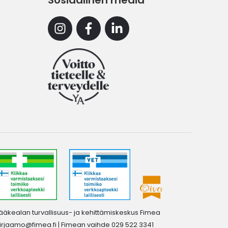
Sosiaalinen media
Instagram
Facebook
Linkedin
ääkealan turvallisuus- ja kehittämiskeskus Fimea
irjaamo@fimea.fi
| Fimean vaihde 029 522 3341