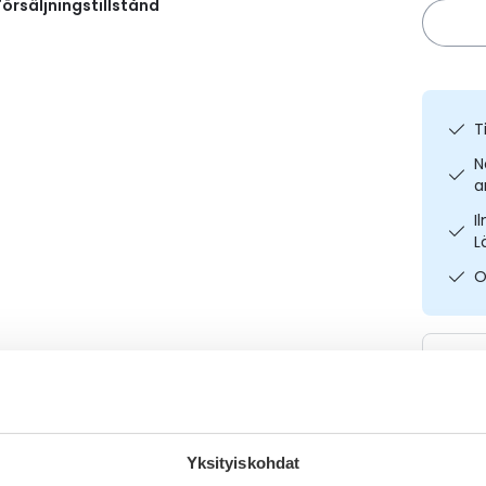
örsäljningstillstånd
T
N
a
I
L
O
Yksityiskohdat
Varaa