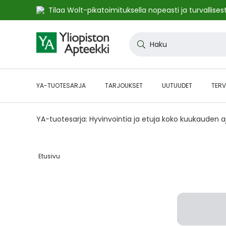
Tilaa Wolt-pikatoimituksella nopeasti ja turvallisest
Skip
to
Haku
Content
YA-TUOTESARJA
TARJOUKSET
UUTUUDET
TERV
YA-tuotesarja: Hyvinvointia ja etuja koko kuukauden 
Etusivu‎
Skip
to
the
end