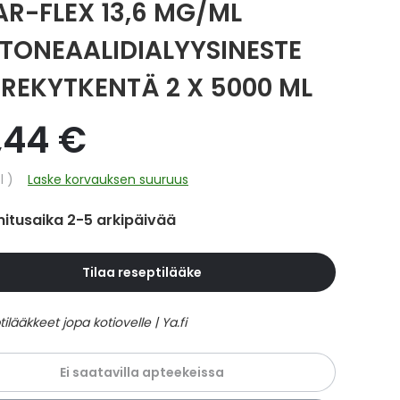
AR-FLEX 13,6 MG/ML
ITONEAALIDIALYYSINESTE
RREKYTKENTÄ 2 X 5000 ML
,44 €
hinta
l
Laske korvauksen suuruus
itusaika 2-5 arkipäivää
Tilaa reseptilääke
Ei saatavilla apteekeissa