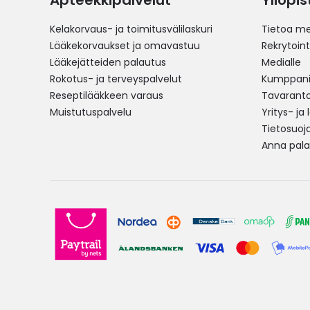
Apteekkipalvelut
Yliopi
Kelakorvaus- ja toimitusvälilaskuri
Tietoa me
Lääkekorvaukset ja omavastuu
Rekrytoint
Lääkejätteiden palautus
Medialle
Rokotus- ja terveyspalvelut
Kumppania
Reseptilääkkeen varaus
Tavarantoi
Muistutuspalvelu
Yritys- ja
Tietosuoj
Anna pala