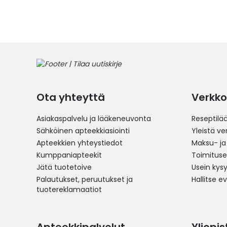
Ota yhteyttä
Verkko
Asiakaspalvelu ja lääkeneuvonta
Reseptilä
Sähköinen apteekkiasiointi
Yleistä v
Apteekkien yhteystiedot
Maksu- ja
Kumppaniapteekit
Toimitus
Jätä tuotetoive
Usein kys
Palautukset, peruutukset ja
Hallitse e
tuotereklamaatiot