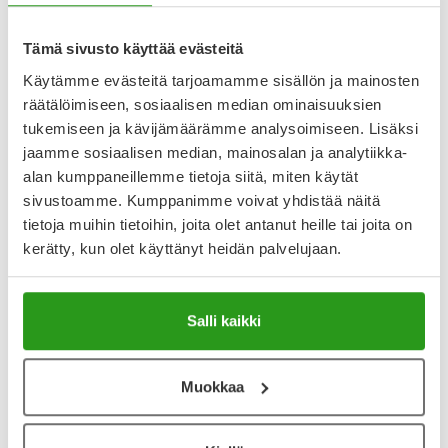
Lääkkeillä ja reseptillä ostetuilla tuotteilla ei ole
Tämä sivusto käyttää evästeitä
palautusoikeutta.
Käytämme evästeitä tarjoamamme sisällön ja mainosten
räätälöimiseen, sosiaalisen median ominaisuuksien
tukemiseen ja kävijämäärämme analysoimiseen. Lisäksi
Varaa reseptilääke apteekkiin, maksa apteekissa
jaamme sosiaalisen median, mainosalan ja analytiikka-
alan kumppaneillemme tietoja siitä, miten käytät
sivustoamme. Kumppanimme voivat yhdistää näitä
Katso kaikki PENTHROX-tuotteet
tietoja muihin tietoihin, joita olet antanut heille tai joita on
kerätty, kun olet käyttänyt heidän palvelujaan.
YA-muistuttaja
Salli kaikki
Muistuttajan avulla pidät huolen, että tilaat tarvitsemasi
tuotteet ajoissa, eivätkä ne lopu kesken.
Muokkaa
Lisää tuote muistuttajaan