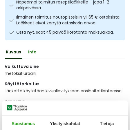
Nopeampi toimitus reseptilääkkeille – jopa 1–2
Ulkoilu
Vitamiinit
Syylät ja känsät
arkipäivässä
Ilmainen toimitus noutopisteisiin yli 65 € ostoksista.
Uni ja mieli
YA-tuotesarja
Täit
Lääkkeet eivät kerrytä ostoskorin arvoa
Osta nyt, saat 45 päivää korotonta maksuaikaa.
Vatsa
Ummetus
Kuvaus
Info
Yskä
Vaikuttava aine
Äänen käheys
metoksifluraani
Käyttötarkoitus
Lääkettä käytetään kivunlievitykseen ensihoitotilanteessa.
Annostus
Lääkärin tai muun terveydenhuollon ammattilais
Näytä koko kuvaus
Suostumus
Yksityiskohdat
Tietoja