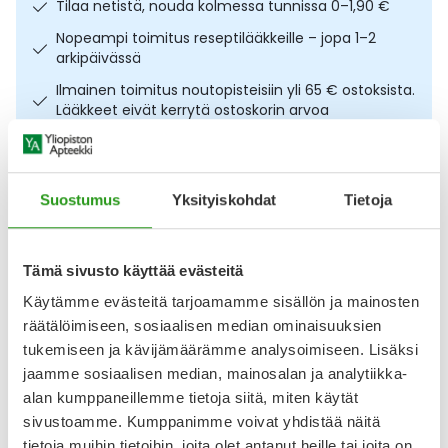
Tilaa netistä, nouda kolmessa tunnissa 0–1,90 €
Ulkoilu
Vitamiinit
Syylät ja känsät
Nopeampi toimitus reseptilääkkeille – jopa 1–2
arkipäivässä
Uni ja mieli
YA-tuotesarja
Täit
Ilmainen toimitus noutopisteisiin yli 65 € ostoksista.
Lääkkeet eivät kerrytä ostoskorin arvoa
Vatsa
Ummetus
Osta nyt, saat 45 päivää korotonta maksuaikaa.
Yskä
Suostumus
Yksityiskohdat
Tietoja
Kuvaus
Käyttö
Koostumus
Info
Äänen käheys
Nitriilistä valmistettu naisten kondomi kolmen kappaleen
Tämä sivusto käyttää evästeitä
pakkauksessa. Pasante Internal lateksiton naisten kondomi
3 kpl on naisilla käytettävä kondomi, joka suojaa raskaaksi
Käytämme evästeitä tarjoamamme sisällön ja mainosten
tulemiselta ja seksitaudeilta. Naisten kondomi laitetaan
räätälöimiseen, sosiaalisen median ominaisuuksien
emättimen sisälle ennen yhdyntää, jossa se suojaa
tukemiseen ja kävijämäärämme analysoimiseen. Lisäksi
emättimen seinämiä. Se ulottuu myös emättimen
jaamme sosiaalisen median, mainosalan ja analytiikka-
ulkopuolelle suojaten osittain myös ulkosynnyttimiä.
alan kumppaneillemme tietoja siitä, miten käytät
Näytä koko kuvaus
sivustoamme. Kumppanimme voivat yhdistää näitä
tietoja muihin tietoihin, joita olet antanut heille tai joita on