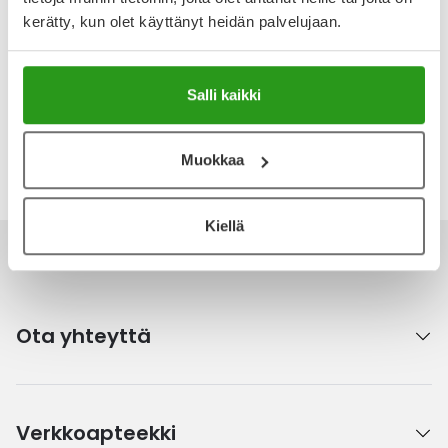
Arvostelut ja kokemuksia
kerätty, kun olet käyttänyt heidän palvelujaan.
Tuotteella ei ole vielä yhtään arvostelua.
Kirjoita arvostelu
Salli kaikki
Katso kaikki Pasante-tuotteet
Muokkaa
Kiellä
Ota yhteyttä
Verkkoapteekki