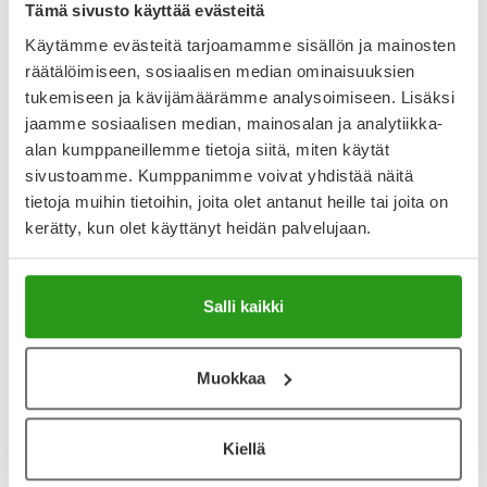
Tämä sivusto käyttää evästeitä
Näytä koko kuvaus
Käytämme evästeitä tarjoamamme sisällön ja mainosten
räätälöimiseen, sosiaalisen median ominaisuuksien
Arvostelut ja kokemuksia
tukemiseen ja kävijämäärämme analysoimiseen. Lisäksi
jaamme sosiaalisen median, mainosalan ja analytiikka-
4.5
Kirjoita arvostelu
alan kumppaneillemme tietoja siitä, miten käytät
4 arvostelua
sivustoamme. Kumppanimme voivat yhdistää näitä
tietoja muihin tietoihin, joita olet antanut heille tai joita on
kerätty, kun olet käyttänyt heidän palvelujaan.
23.7.2024
Uusi lemppari
Käytin ennen toista merkkiä, mutta kerran kokeiltuani tätä,
Salli kaikki
niin tämä on parempaa. Raikastaa suun eikä sisällä
alkoholia.
Muokkaa
11.9.2023
Parodontax
Kiellä
Toimiva tuote, ei sisällä alkoholia.