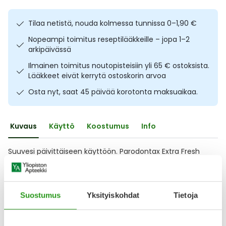
Ulkoilu
Vitamiinit
Syylät ja känsät
Tilaa netistä, nouda kolmessa tunnissa 0–1,90 €
Uni ja mieli
YA-tuotesarja
Täit
Nopeampi toimitus reseptilääkkeille – jopa 1–2
arkipäivässä
Vatsa
Ummetus
Ilmainen toimitus noutopisteisiin yli 65 € ostoksista.
Lääkkeet eivät kerrytä ostoskorin arvoa
Yskä
Osta nyt, saat 45 päivää korotonta maksuaikaa.
Äänen käheys
Kuvaus
Käyttö
Koostumus
Info
Suuvesi päivittäiseen käyttöön. Parodontax Extra Fresh
suuvesi 500 ml auttaa ikeniä ja hampaita pysymään
terveinä. Suuveden käyttö torjuu kolme kertaa enemmän
bakteereita verrattuna pelkkään hammasharjan
käyttämiseen. Se auttaa poistamaan bakteereita niistäkin
Suostumus
Yksityiskohdat
Tietoja
paikoista, johon hammasharja ei yllä. Suuvesi tehostaa
myös ikenien rajojen sekä hammasvälien puhdistumista
plakista.