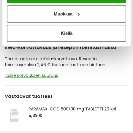
Lisää tuote muistuttajaan
Muokkaa
Lue lisää muistuttajasta
Kiellä
Kela-korvattavuus ja reseptin toimitusmaksu
Tämä tuote ei ole Kela-korvattava. Reseptin
toimitusmaksu 2,46 € lisätään tuotteen hintaan.
Laske korvauksen suuruus
Vastaavat tuotteet
PARAMAX-COD 500/30 mg TABLETTI 20 kpl
5,39 €