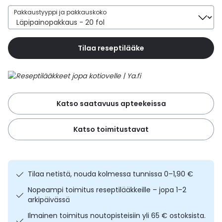
Yleis
Pakkaustyyppi ja pakkauskoko
Lapset
Vartalon ihonhoito
Nesteytysvalmisteet
Kurkkukipu
Virts
Umme
Tilaa reseptilääke
Matkailu
YA-tuotesarja
Omega-3 ja rasvahapot
Lihas- ja nivelkipu
Virts
Vitam
Raskaus, äitiys ja vauvan hoito
Proteiini ja muut lisäravinteet
Närästys
Silmät, korvat ja nenä
Rauta ja rautalisät
Peräpukamat
Katso saatavuus apteekeissa
Suunhoito
Ravitsemus
Päänsärky
Katso toimitustavat
Sydän ja verenkierto
Sinkki
Ripuli
Tilaa netistä, nouda kolmessa tunnissa 0–1,90 €
Testit, mittarit ja laitteet
Ubikinoni - koentsyymi Q10
Suun kuivuminen
Nopeampi toimitus reseptilääkkeille – jopa 1–2
arkipäivässä
Tupakoinnin lopettaminen
Urheilu ja tarvikkeet
Syyhy
Ilmainen toimitus noutopisteisiin yli 65 € ostoksista.