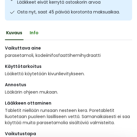
Lääkkeet eivät kerrytä ostoskorin arvoa
Ulkoilu
Vitamiinit
Syylät ja känsät
Osta nyt, saat 45 päivää korotonta maksuaikaa.
Uni ja mieli
YA-tuotesarja
Täit
Kuvaus
Info
Vatsa
Ummetus
Vaikuttava aine
parasetamoli, kodeiinifosfaattihemihydraatti
Yskä
Käyttötarkoitus
Äänen käheys
Lääkettä käytetään kivunlievitykseen.
Annostus
Lääkärin ohjeen mukaan.
Lääkkeen ottaminen
Tabletit niellään runsaan nesteen kera. Poretabletit
liuotetaan puoleen lasilliseen vettä. Samanaikaisesti ei saa
käyttää muita parasetamolia sisältäviä valmisteita.
Vaikutustapa