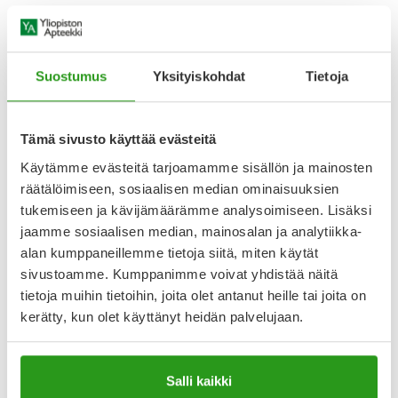
Lääke vaikuttaa kipuaistimukseen aivoissa, useamman eri
Näytä koko kuvaus
Suostumus
Yksityiskohdat
Tietoja
Lääkkeillä ja reseptillä ostetuilla tuotteilla ei ole
palautusoikeutta.
Tämä sivusto käyttää evästeitä
Käytämme evästeitä tarjoamamme sisällön ja mainosten
räätälöimiseen, sosiaalisen median ominaisuuksien
Varaa reseptilääke apteekkiin, maksa apteekissa
tukemiseen ja kävijämäärämme analysoimiseen. Lisäksi
jaamme sosiaalisen median, mainosalan ja analytiikka-
alan kumppaneillemme tietoja siitä, miten käytät
sivustoamme. Kumppanimme voivat yhdistää näitä
Katso kaikki PANACOD-tuotteet
tietoja muihin tietoihin, joita olet antanut heille tai joita on
kerätty, kun olet käyttänyt heidän palvelujaan.
YA-muistuttaja
Muistuttajan avulla pidät huolen, että tilaat tarvitsemasi
Salli kaikki
tuotteet ajoissa, eivätkä ne lopu kesken.