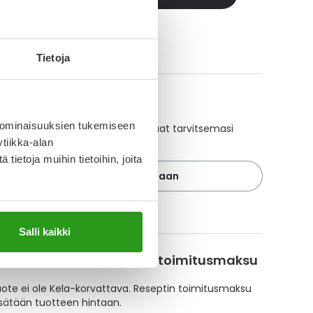
aikki OXYCONTIN DEPOT-tuotteet
Tietoja
A-muistuttaja
 ominaisuuksien tukemiseen
ajan avulla pidät huolen, että tilaat tarvitsemasi
 ajoissa, eivätkä ne lopu kesken.
tiikka-alan
ietoja muihin tietoihin, joita
Lisää tuote muistuttajaan
ä muistuttajasta
Salli kaikki
korvattavuus ja reseptin toimitusmaksu
te ei ole Kela-korvattava. Reseptin toimitusmaksu
isätään tuotteen hintaan.