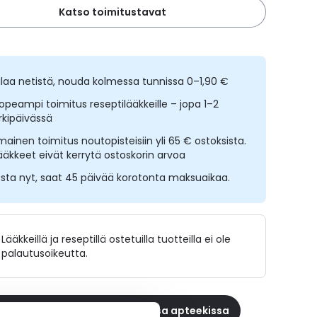
Katso toimitustavat
ilaa netistä, nouda kolmessa tunnissa 0–1,90 €
opeampi toimitus reseptilääkkeille – jopa 1–2
rkipäivässä
lmainen toimitus noutopisteisiin yli 65 € ostoksista.
ääkkeet eivät kerrytä ostoskorin arvoa
sta nyt, saat 45 päivää korotonta maksuaikaa.
Lääkkeillä ja reseptillä ostetuilla tuotteilla ei ole
palautusoikeutta.
 reseptilääke apteekkiin, maksa apteekissa