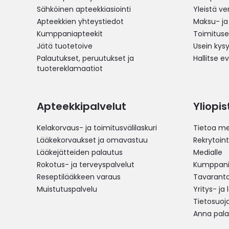
Sähköinen apteekkiasiointi
Yleistä v
Apteekkien yhteystiedot
Maksu- ja
Kumppaniapteekit
Toimitus
Jätä tuotetoive
Usein kys
Palautukset, peruutukset ja
Hallitse e
tuotereklamaatiot
Apteekkipalvelut
Yliopi
Kelakorvaus- ja toimitusvälilaskuri
Tietoa me
Lääkekorvaukset ja omavastuu
Rekrytoint
Lääkejätteiden palautus
Medialle
Rokotus- ja terveyspalvelut
Kumppania
Reseptilääkkeen varaus
Tavarantoi
Muistutuspalvelu
Yritys- ja
Tietosuoj
Anna pala