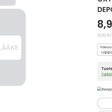
DEP
8,
Yksikkö
0,32 €
/
Pakkaus
Tuote
Tarki