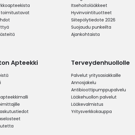
erkkoapteekista
Itsehoitolääkkeet
 toimitustavat
Hyvinvointituotteet
ehdot
Siitepölytiedote 2026
yttyä
Suojaudu punkeilta
västeitä
Ajankohtaista
ston Apteekki
Terveydenhuollolle
istä
Palvelut yritysasiakkaille
i
Annosjakelu
Antibioottipumppupalvelu
pteekkimalli
Lääkehuollon palvelut
mittajille
Lääkevalmistus
 laskutustiedot
Yritysverkkokauppa
aselosteet
utetta