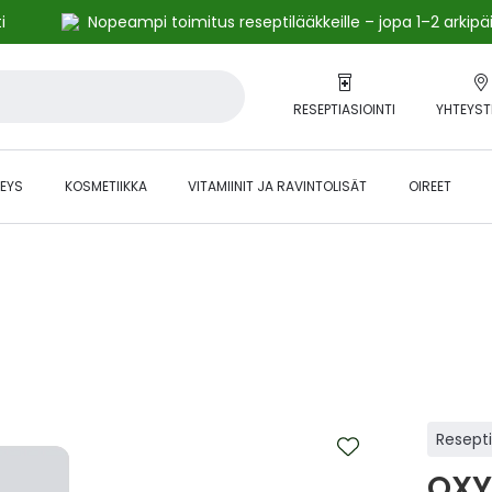
i
Nopeampi toimitus reseptilääkkeille – jopa 1–2 arkipä
RESEPTIASIOINTI
YHTEYST
EYS
KOSMETIIKKA
VITAMIINIT JA RAVINTOLISÄT
OIREET
alihintaiset tuotteet kanta-asiakkaille -24 % to klo 23.59 asti.
Resept
OXY