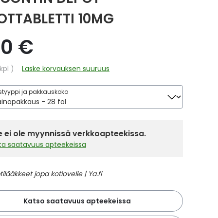
OTTABLETTI 10MG
90 €
hinta
kpl
Laske korvauksen suuruus
tyyppi ja pakkauskoko
 ei ole myynnissä verkkoapteekissa.
sta saatavuus apteekeissa
Katso saatavuus apteekeissa