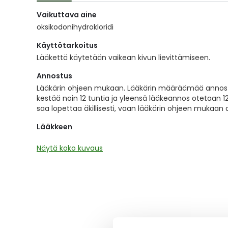
of
Vaikuttava aine
the
images
oksikodonihydrokloridi
gallery
Käyttötarkoitus
Lääkettä käytetään vaikean kivun lievittämiseen.
Annostus
Lääkärin ohjeen mukaan. Lääkärin määräämää annostus
kestää noin 12 tuntia ja yleensä lääkeannos otetaan 12
saa lopettaa äkillisesti, vaan lääkärin ohjeen mukaan
Lääkkeen
Näytä koko kuvaus