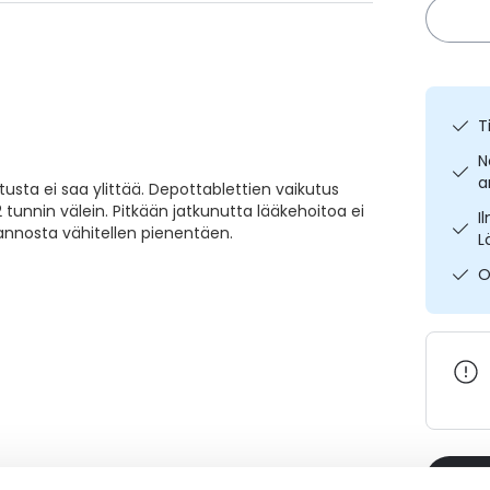
T
N
a
ta ei saa ylittää. Depottablettien vaikutus
 tunnin välein. Pitkään jatkunutta lääkehoitoa ei
I
 annosta vähitellen pienentäen.
L
O
Varaa