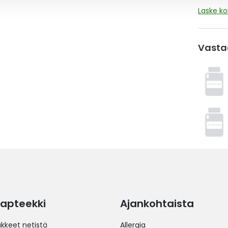
Laske k
Vasta
apteekki
Ajankohtaista
äkkeet netistä
Allergia