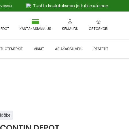
ivässä
Tuotto koulutukseen ja tutkimukseen
IEDOT
KANTA-ASIAKKUUS
KIRJAUDU
OSTOSKORI
TUOTEMERKIT
VINKIT
ASIAKASPALVELU
RESEPTIT
 🔥 *Katso tarkemmat ehdot
Hyödynnä
etu!
ilääke
CONTIN DEPOT