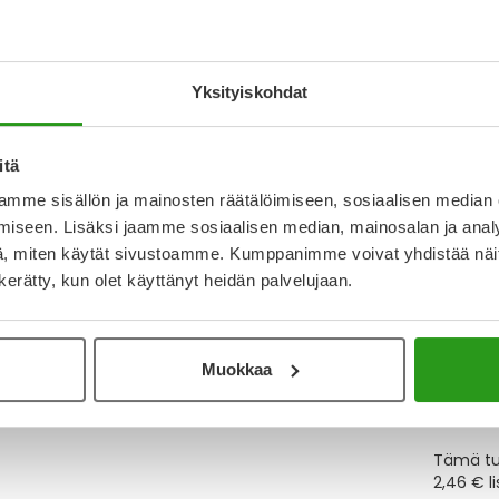
Katso k
Yksityiskohdat
Y
itä
mme sisällön ja mainosten räätälöimiseen, sosiaalisen median
Muistutt
tuotteet
iseen. Lisäksi jaamme sosiaalisen median, mainosalan ja analy
, miten käytät sivustoamme. Kumppanimme voivat yhdistää näitä t
n kerätty, kun olet käyttänyt heidän palvelujaan.
Lue lisä
Muokkaa
Kela-
Tämä tuo
2,46 € l