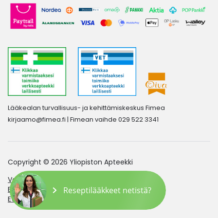
Lääkealan turvallisuus- ja kehittämiskeskus Fimea
kirjaamo@fimea.fi
| Fimean vaihde 029 522 3341
Copyright © 2026 Yliopiston Apteekki
Verkkoapteekin saavutettavuusseloste
Evästeasetukset
Reseptilääkkeet netistä?
Evästekäytäntö