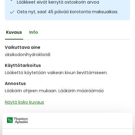
Lääkkeet eivät kerrytä ostoskorin arvoa
Ulkoilu
Vitamiinit
Syylät ja känsät
Osta nyt, saat 45 päivää korotonta maksuaikaa.
Uni ja mieli
YA-tuotesarja
Täit
Kuvaus
Info
Vatsa
Ummetus
Vaikuttava aine
oksikodonihydrokloridi
Yskä
Käyttötarkoitus
Äänen käheys
Lääkettä käytetään vaikean kivun lievittämiseen.
Annostus
Lääkärin ohjeen mukaan. Lääkärin määräämää
Näytä koko kuvaus
Lääkkeillä ja reseptillä ostetuilla tuotteilla ei ole
palautusoikeutta.