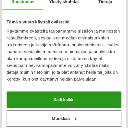
Suostumus
Yksityiskohdat
Tietoja
Varaa reseptilääke apteekkiin, maksa apteekissa
Tämä sivusto käyttää evästeitä
Käytämme evästeitä tarjoamamme sisällön ja mainosten
räätälöimiseen, sosiaalisen median ominaisuuksien
Katso kaikki OXYCONTIN DEPOT-tuotteet
tukemiseen ja kävijämäärämme analysoimiseen. Lisäksi
jaamme sosiaalisen median, mainosalan ja analytiikka-
alan kumppaneillemme tietoja siitä, miten käytät
YA-muistuttaja
sivustoamme. Kumppanimme voivat yhdistää näitä
tietoja muihin tietoihin, joita olet antanut heille tai joita on
Muistuttajan avulla pidät huolen, että tilaat tarvitsemasi
kerätty, kun olet käyttänyt heidän palvelujaan.
tuotteet ajoissa, eivätkä ne lopu kesken.
Lisää tuote muistuttajaan
Salli kaikki
Lue lisää muistuttajasta
Muokkaa
Kela-korvattavuus ja reseptin toimitusmaksu