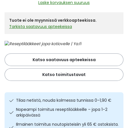
Yleis
Laske korvauksen suuruus
Lapset
Vartalon ihonhoito
Nesteytysvalmisteet
Kurkkukipu
Virts
Umme
Tuote ei ole myynnissä verkkoapteekissa.
Tarkista saatavuus apteekeissa
Matkailu
YA-tuotesarja
Omega-3 ja rasvahapot
Lihas- ja nivelkipu
Virts
Vitam
Raskaus, äitiys ja vauvan hoito
Proteiini ja muut lisäravinteet
Närästys
Silmät, korvat ja nenä
Rauta ja rautalisät
Peräpukamat
Katso saatavuus apteekeissa
Suunhoito
Ravitsemus
Päänsärky
Katso toimitustavat
Sydän ja verenkierto
Sinkki
Ripuli
Tilaa netistä, nouda kolmessa tunnissa 0–1,90 €
Testit, mittarit ja laitteet
Ubikinoni - koentsyymi Q10
Suun kuivuminen
Nopeampi toimitus reseptilääkkeille – jopa 1–2
arkipäivässä
Tupakoinnin lopettaminen
Urheilu ja tarvikkeet
Syyhy
Ilmainen toimitus noutopisteisiin yli 65 € ostoksista.