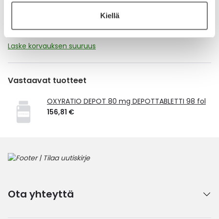
Kiellä
Tämä tuote ei ole Kela-korvattava. Reseptin
toimitusmaksu 2,46 € lisätään tuotteen hintaan.
Laske korvauksen suuruus
Vastaavat tuotteet
OXYRATIO DEPOT 80 mg DEPOTTABLETTI 98 fol
156,81 €
Ota yhteyttä