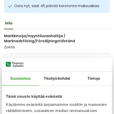
Ulkoilu
Vitamiinit
Syylät ja känsät
Osta nyt, saat 45 päivää korotonta maksuaikaa.
Uni ja mieli
YA-tuotesarja
Täit
Info
Vatsa
Ummetus
Markkinoija/myyntiluvanhaltija /
Marknadsföring/Försäljningstillstånd
Yskä
Zoetis
Äänen käheys
Lääkkeillä ja reseptillä ostetuilla tuotteilla ei ole
palautusoikeutta.
Suostumus
Yksityiskohdat
Tietoja
Varaa reseptilääke apteekkiin, maksa apteekissa
Tämä sivusto käyttää evästeitä
Käytämme evästeitä tarjoamamme sisällön ja mainosten
räätälöimiseen, sosiaalisen median ominaisuuksien
Katso kaikki ORBESEAL-tuotteet