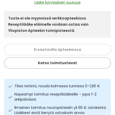
Yleis
Laske korvauksen suuruus
Lapset
Vartalon ihonhoito
Nesteytysvalmisteet
Kurkkukipu
Virts
Umme
Tuote ei ole myynnissä verkkoapteekissa.
Reseptilääke eläimelle voidaan ostaa vain
Matkailu
YA-tuotesarja
Omega-3 ja rasvahapot
Lihas- ja nivelkipu
Virts
Vitam
Yliopiston Apteekin toimipisteestä.
Raskaus, äitiys ja vauvan hoito
Proteiini ja muut lisäravinteet
Närästys
Ei saatavilla apteekeissa
Silmät, korvat ja nenä
Rauta ja rautalisät
Peräpukamat
Katso toimitustavat
Suunhoito
Ravitsemus
Päänsärky
Sydän ja verenkierto
Sinkki
Ripuli
Tilaa netistä, nouda kolmessa tunnissa 0–1,90 €
Testit, mittarit ja laitteet
Ubikinoni - koentsyymi Q10
Suun kuivuminen
Nopeampi toimitus reseptilääkkeille – jopa 1–2
arkipäivässä
Tupakoinnin lopettaminen
Urheilu ja tarvikkeet
Syyhy
Ilmainen toimitus noutopisteisiin yli 65 € ostoksista.
Lääkkeet eivät kerrytä ostoskorin arvoa