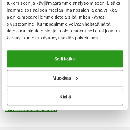
tukemiseen ja kävijämäärämme analysoimiseen. Lisäksi
jaamme sosiaalisen median, mainosalan ja analytiikka-
YA-muistuttaja
alan kumppaneillemme tietoja siitä, miten käytät
sivustoamme. Kumppanimme voivat yhdistää näitä
Muistuttajan avulla pidät huolen, että tilaat tarvitsemasi
tietoja muihin tietoihin, joita olet antanut heille tai joita on
tuotteet ajoissa, eivätkä ne lopu kesken.
kerätty, kun olet käyttänyt heidän palvelujaan.
Lisää tuote muistuttajaan
Salli kaikki
Lue lisää muistuttajasta
Muokkaa
Kela-korvattavuus ja reseptin toimitusmaksu
Tämä tuote ei ole Kela-korvattava. Reseptin
Kiellä
toimitusmaksu 2,46 € lisätään tuotteen hintaan.
Laske korvauksen suuruus