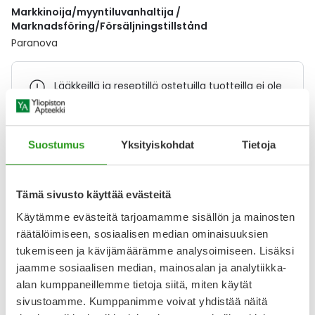
Markkinoija/myyntiluvanhaltija /
Marknadsföring/Försäljningstillstånd
Paranova
Lääkkeillä ja reseptillä ostetuilla tuotteilla ei ole
palautusoikeutta.
Suostumus
Yksityiskohdat
Tietoja
Varaa reseptilääke apteekkiin, maksa apteekissa
Tämä sivusto käyttää evästeitä
Käytämme evästeitä tarjoamamme sisällön ja mainosten
Katso kaikki OMNIC OCAS PARANOVA-tuotteet
räätälöimiseen, sosiaalisen median ominaisuuksien
tukemiseen ja kävijämäärämme analysoimiseen. Lisäksi
YA-muistuttaja
jaamme sosiaalisen median, mainosalan ja analytiikka-
alan kumppaneillemme tietoja siitä, miten käytät
Muistuttajan avulla pidät huolen, että tilaat tarvitsemasi
sivustoamme. Kumppanimme voivat yhdistää näitä
tuotteet ajoissa, eivätkä ne lopu kesken.