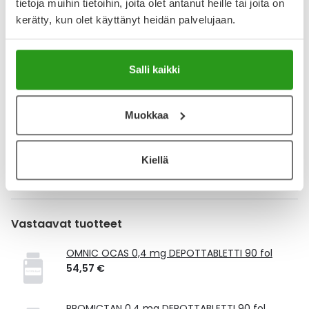
tietoja muihin tietoihin, joita olet antanut heille tai joita on
kerätty, kun olet käyttänyt heidän palvelujaan.
Lisää tuote muistuttajaan
Lue lisää muistuttajasta
Salli kaikki
Kela-korvattavuus ja reseptin toimitusmaksu
Muokkaa
Tämä tuote ei ole Kela-korvattava. Reseptin
toimitusmaksu 2,46 € lisätään tuotteen hintaan.
Kiellä
Laske korvauksen suuruus
Vastaavat tuotteet
OMNIC OCAS 0,4 mg DEPOTTABLETTI 90 fol
54,57 €
PROMICTAN 0,4 mg DEPOTTABLETTI 90 fol