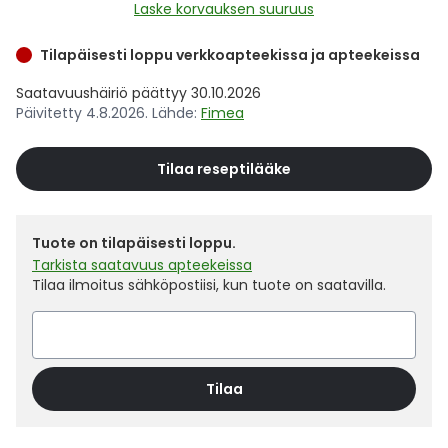
Yleis
Laske korvauksen suuruus
Lapset
Vartalon ihonhoito
Nesteytysvalmisteet
Kurkkukipu
Virts
Tilapäisesti loppu verkkoapteekissa ja apteekeissa
Umme
Saatavuushäiriö päättyy 30.10.2026
Matkailu
YA-tuotesarja
Omega-3 ja rasvahapot
Lihas- ja nivelkipu
Virts
Vitam
Päivitetty 4.8.2026. Lähde:
Fimea
Raskaus, äitiys ja vauvan hoito
Proteiini ja muut lisäravinteet
Närästys
Tilaa reseptilääke
Silmät, korvat ja nenä
Rauta ja rautalisät
Peräpukamat
Tuote on tilapäisesti loppu.
Suunhoito
Ravitsemus
Päänsärky
Tarkista saatavuus apteekeissa
Tilaa ilmoitus sähköpostiisi, kun tuote on saatavilla.
Sydän ja verenkierto
Sinkki
Ripuli
Testit, mittarit ja laitteet
Ubikinoni - koentsyymi Q10
Suun kuivuminen
Tilaa
Tupakoinnin lopettaminen
Urheilu ja tarvikkeet
Syyhy