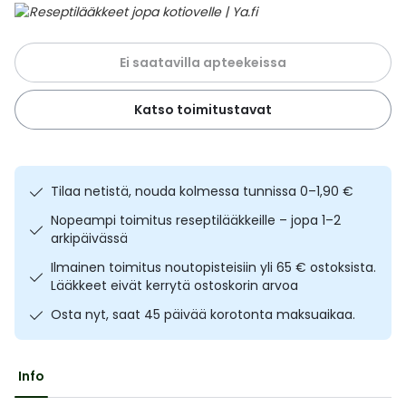
Ulkoilu
Vitamiinit
Syylät ja känsät
Ei saatavilla apteekeissa
Uni ja mieli
YA-tuotesarja
Täit
Katso toimitustavat
Vatsa
Ummetus
Yskä
Tilaa netistä, nouda kolmessa tunnissa 0–1,90 €
Äänen käheys
Nopeampi toimitus reseptilääkkeille – jopa 1–2
arkipäivässä
Ilmainen toimitus noutopisteisiin yli 65 € ostoksista.
Lääkkeet eivät kerrytä ostoskorin arvoa
Osta nyt, saat 45 päivää korotonta maksuaikaa.
Info