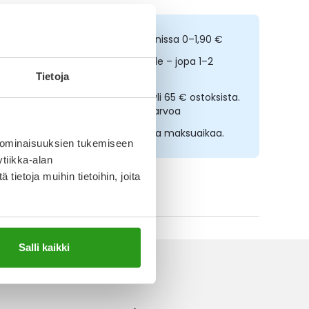
ilaa netistä, nouda kolmessa tunnissa 0–1,90 €
opeampi toimitus reseptilääkkeille – jopa 1–2
rkipäivässä
Tietoja
lmainen toimitus noutopisteisiin yli 65 € ostoksista.
ääkkeet eivät kerrytä ostoskorin arvoa
sta nyt, saat 45 päivää korotonta maksuaikaa.
 ominaisuuksien tukemiseen
tiikka-alan
ietoja muihin tietoihin, joita
ikki Nutrini-tuotteet
Salli kaikki