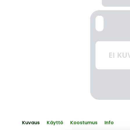
end
of
the
images
gallery
Skip
to
the
Kuvaus
Käyttö
Koostumus
Info
beginning