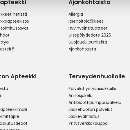
apteekki
Ajankohtaista
äkkeet netistä
Allergia
erkkoapteekista
Itsehoitolääkkeet
 toimitustavat
Hyvinvointituotteet
ehdot
Siitepölytiedote 2026
yttyä
Suojaudu punkeilta
västeitä
Ajankohtaista
ston Apteekki
Terveydenhuollolle
istä
Palvelut yritysasiakkaille
i
Annosjakelu
Antibioottipumppupalvelu
pteekkimalli
Lääkehuollon palvelut
mittajille
Lääkevalmistus
 laskutustiedot
Yritysverkkokauppa