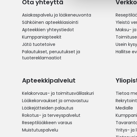
Ota yhteyttä
Verkko
Asiakaspalvelu ja lääkeneuvonta
Reseptilä
Sähköinen apteekkiasiointi
Yleistä v
Apteekkien yhteystiedot
Maksu- ja
Kumppaniapteekit
Toimitus
Jätä tuotetoive
Usein kys
Palautukset, peruutukset ja
Hallitse e
tuotereklamaatiot
Apteekkipalvelut
Yliopi
Kelakorvaus- ja toimitusvälilaskuri
Tietoa me
Lääkekorvaukset ja omavastuu
Rekrytoint
Lääkejätteiden palautus
Medialle
Rokotus- ja terveyspalvelut
Kumppania
Reseptilääkkeen varaus
Tavarantoi
Muistutuspalvelu
Yritys- ja