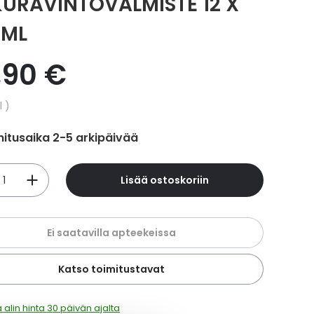
KURAVINTOVALMISTE 12 X
 ML
,90 €
hinta
l
itusaika 2-5 arkipäivää
Lisää ostoskoriin
Ei saatavilla apteekeissa
Katso toimitustavat
 alin hinta 30 päivän ajalta