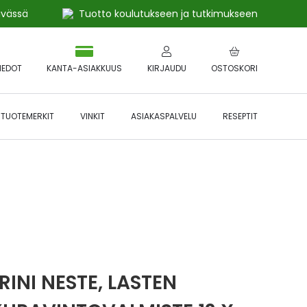
ivässä
Tuotto koulutukseen ja tutkimukseen
IEDOT
KANTA-ASIAKKUUS
KIRJAUDU
OSTOSKORI
TUOTEMERKIT
VINKIT
ASIAKASPALVELU
RESEPTIT
 🔥 *Katso tarkemmat ehdot
Hyödynnä
etu!
RINI NESTE, LASTEN