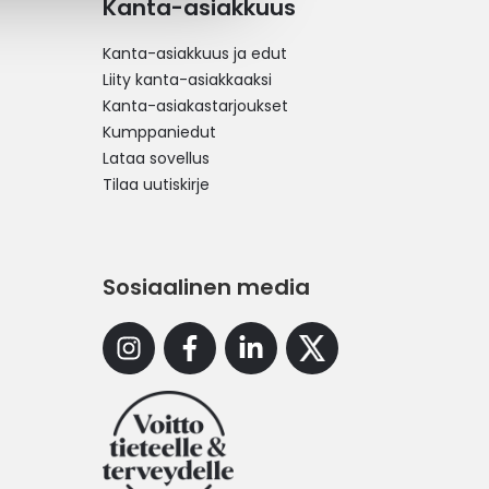
Kanta-asiakkuus
Kanta-asiakkuus ja edut
Liity kanta-asiakkaaksi
Kanta-asiakastarjoukset
Kumppaniedut
Lataa sovellus
Tilaa uutiskirje
Sosiaalinen media
Instagram
Facebook
Linkedin
X