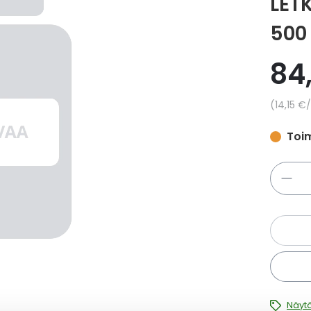
LET
500
84
Yksikkö
14,15 €
/
Toim
Määrä
Näytä