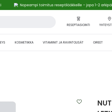
i
Nopeampi toimitus reseptilääkkeille – jopa 1–2 arkipä
RESEPTIASIOINTI
YHTEYST
EYS
KOSMETIIKKA
VITAMIINIT JA RAVINTOLISÄT
OIREET
alihintaiset tuotteet kanta-asiakkaille -24 % to klo 23.59 asti.
NUT