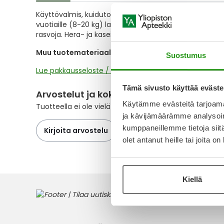
of
Käyttövalmis, kuiduton lasten täysipainoinen, kliininen
the
vuotiaille (8-20 kg) lapsille ruokavaliohoitoon ja pitk
images
rasvoja. Hera- ja kaseiinipohjainen. Pakkaus on helppo 
gallery
Muu tuotemateriaali
Suostumus
Lue pakkausseloste / Läs bipacksedeln
Tämä sivusto käyttää eväste
Arvostelut ja kokemuksia
Käytämme evästeitä tarjoama
Tuotteella ei ole vielä yhtään arvostelua.
ja kävijämäärämme analysoim
kumppaneillemme tietoja siitä
Kirjoita arvostelu
olet antanut heille tai joita o
Kiellä