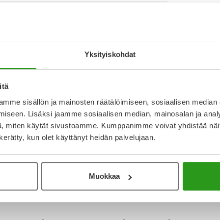
 letkuravintovalmiste. Nutrini on tarkoitettu 1-6-
äaikaiseen letkuruokintaan. Valmiste sisältää LCP-
T
kiinnittää suoraan ravinnonsiirtolaitteeseen.
N
a
Yksityiskohdat
I
L
itä
O
mme sisällön ja mainosten räätälöimiseen, sosiaalisen median
iseen. Lisäksi jaamme sosiaalisen median, mainosalan ja analy
, miten käytät sivustoamme. Kumppanimme voivat yhdistää näitä t
Katso ka
n kerätty, kun olet käyttänyt heidän palvelujaan.
Muokkaa