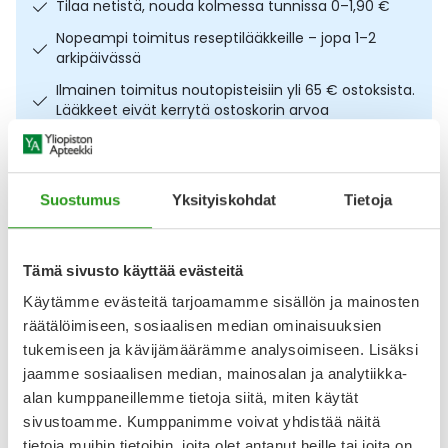
Tilaa netistä, nouda kolmessa tunnissa 0–1,90 €
Ulkoilu
Vitamiinit
Syylät ja känsät
Nopeampi toimitus reseptilääkkeille – jopa 1–2
arkipäivässä
Uni ja mieli
YA-tuotesarja
Täit
Ilmainen toimitus noutopisteisiin yli 65 € ostoksista.
Lääkkeet eivät kerrytä ostoskorin arvoa
Vatsa
Ummetus
Osta nyt, saat 45 päivää korotonta maksuaikaa.
Yskä
Suostumus
Yksityiskohdat
Tietoja
Kuvaus
Käyttö
Koostumus
Info
Äänen käheys
Runsaasti proteiinia sisältävä täydennysravintovalmiste.
Tämä sivusto käyttää evästeitä
Käyttövalmis, pirtelömäinen ravintojuoma sopii
lisäravintona mm. ikääntyneille, leikkaus- ja
Käytämme evästeitä tarjoamamme sisällön ja mainosten
palovammapotilaille, toipilaille ja henkilöille, joilla on huono
räätälöimiseen, sosiaalisen median ominaisuuksien
ruokahalu tai lisääntynyt proteiinien tarve. Hedelmiä ja
tukemiseen ja kävijämäärämme analysoimiseen. Lisäksi
marjoja lisäämällä Nutridrink:stä saa raikkaita välipaloja ja
jaamme sosiaalisen median, mainosalan ja analytiikka-
jälkiruokia. Gluteeniton. Makuina aprikoosi,
alan kumppaneillemme tietoja siitä, miten käytät
Näytä koko kuvaus
sivustoamme. Kumppanimme voivat yhdistää näitä
tietoja muihin tietoihin, joita olet antanut heille tai joita on