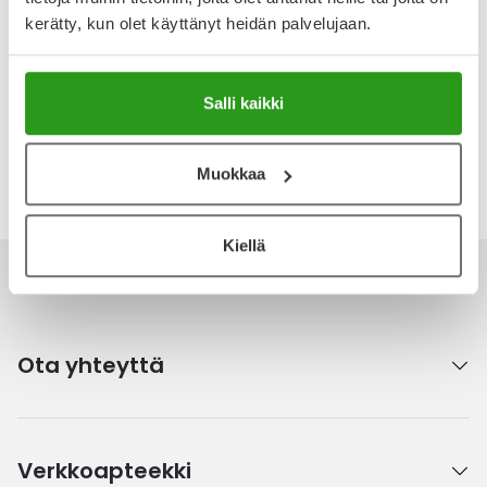
Arvostelut ja kokemuksia
kerätty, kun olet käyttänyt heidän palvelujaan.
Tuotteella ei ole vielä yhtään arvostelua.
Kirjoita arvostelu
Salli kaikki
Katso kaikki Nutridrink-tuotteet
Muokkaa
Kiellä
Ota yhteyttä
Verkkoapteekki