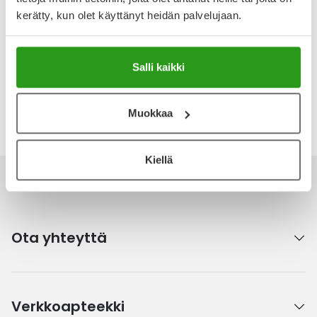
Arvostelut ja kokemuksia
kerätty, kun olet käyttänyt heidän palvelujaan.
Tuotteella ei ole vielä yhtään arvostelua.
Kirjoita arvostelu
Salli kaikki
Katso kaikki Nutridrink-tuotteet
Muokkaa
Kiellä
Ota yhteyttä
Verkkoapteekki