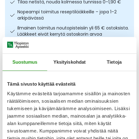
Tilaa netistä, nouda kolmessa tunnissa 0–1,90 €
Ulkoilu
Vitamiinit
Syylät ja känsät
Nopeampi toimitus reseptilääkkeille – jopa 1–2
arkipäivässä
Uni ja mieli
YA-tuotesarja
Täit
Ilmainen toimitus noutopisteisiin yli 65 € ostoksista.
Lääkkeet eivät kerrytä ostoskorin arvoa
Vatsa
Ummetus
Osta nyt, saat 45 päivää korotonta maksuaikaa.
Yskä
Suostumus
Yksityiskohdat
Tietoja
Kuvaus
Käyttö
Koostumus
Info
Äänen käheys
Hyvänmakuinen täydennysravintovalmiste, jossa mukana
Tämä sivusto käyttää evästeitä
myös ravintokuitua. Ravintojuoma sopii erityisesti
ummetuksesta kärsiville vanhuksille, toipilaille,
Käytämme evästeitä tarjoamamme sisällön ja mainosten
vatsavaivoista kärsiville, syöpäpotilaille ja henkilöille, joilla on
räätälöimiseen, sosiaalisen median ominaisuuksien
puremis- ja nielemisvaikuksia tai suu- tai leukaleikkauksen
tukemiseen ja kävijämäärämme analysoimiseen. Lisäksi
jaälkitiloissa. Käyttövalmis juoma sisältää runsaasti
jaamme sosiaalisen median, mainosalan ja analytiikka-
energiaa ja päivän aikana tarvittavia
alan kumppaneillemme tietoja siitä, miten käytät
Näytä koko kuvaus
sivustoamme. Kumppanimme voivat yhdistää näitä
tietoja muihin tietoihin, joita olet antanut heille tai joita on