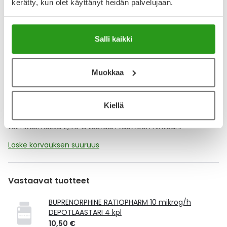
Muistuttajan avulla pidät huolen, että tilaat tarvitsemasi
kerätty, kun olet käyttänyt heidän palvelujaan.
tuotteet ajoissa, eivätkä ne lopu kesken.
Lisää tuote muistuttajaan
Salli kaikki
Lue lisää muistuttajasta
Muokkaa
Kela-korvattavuus ja reseptin toimitusmaksu
Kiellä
Tämä tuote ei ole Kela-korvattava. Reseptin
toimitusmaksu 2,46 € lisätään tuotteen hintaan.
Laske korvauksen suuruus
Vastaavat tuotteet
BUPRENORPHINE RATIOPHARM 10 mikrog/h
DEPOTLAASTARI 4 kpl
10,50 €