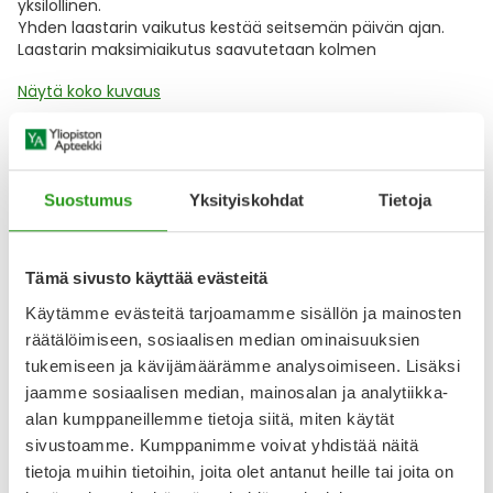
yksilöllinen.
Yhden laastarin vaikutus kestää seitsemän päivän ajan.
Laastarin maksimiaikutus saavutetaan kolmen
Näytä koko kuvaus
Lääkkeillä ja reseptillä ostetuilla tuotteilla ei ole
palautusoikeutta.
Suostumus
Yksityiskohdat
Tietoja
Tämä sivusto käyttää evästeitä
Varaa reseptilääke apteekkiin, maksa apteekissa
Käytämme evästeitä tarjoamamme sisällön ja mainosten
räätälöimiseen, sosiaalisen median ominaisuuksien
tukemiseen ja kävijämäärämme analysoimiseen. Lisäksi
Katso kaikki NORSPAN-tuotteet
jaamme sosiaalisen median, mainosalan ja analytiikka-
alan kumppaneillemme tietoja siitä, miten käytät
sivustoamme. Kumppanimme voivat yhdistää näitä
YA-muistuttaja
tietoja muihin tietoihin, joita olet antanut heille tai joita on