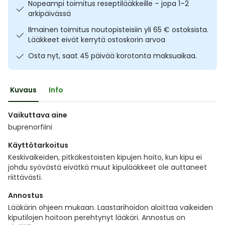
Nopeampi toimitus reseptilääkkeille – jopa 1–2
Ulkoilu
Vitamiinit
Syylät ja känsät
arkipäivässä
Ilmainen toimitus noutopisteisiin yli 65 € ostoksista.
Uni ja mieli
YA-tuotesarja
Täit
Lääkkeet eivät kerrytä ostoskorin arvoa
Osta nyt, saat 45 päivää korotonta maksuaikaa.
Vatsa
Ummetus
Kuvaus
Info
Yskä
Vaikuttava aine
Äänen käheys
buprenorfiini
Käyttötarkoitus
Keskivaikeiden, pitkäkestoisten kipujen hoito, kun kipu ei
johdu syövästä eivätkä muut kipulääkkeet ole auttaneet
riittävästi.
Annostus
Lääkärin ohjeen mukaan. Laastarihoidon aloittaa vaikeiden
kiputilojen hoitoon perehtynyt lääkäri. Annostus on