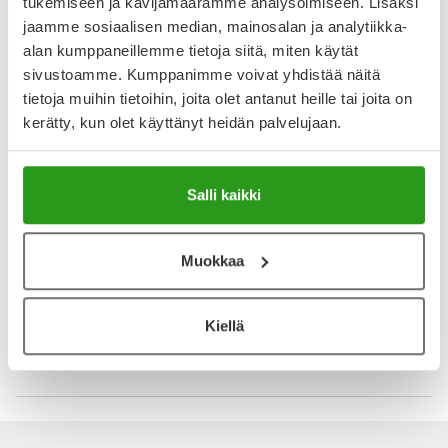
tukemiseen ja kävijämäärämme analysoimiseen. Lisäksi
jaamme sosiaalisen median, mainosalan ja analytiikka-
YA-muistuttaja
alan kumppaneillemme tietoja siitä, miten käytät
sivustoamme. Kumppanimme voivat yhdistää näitä
Muistuttajan avulla pidät huolen, että tilaat tarvitsemasi
tietoja muihin tietoihin, joita olet antanut heille tai joita on
tuotteet ajoissa, eivätkä ne lopu kesken.
kerätty, kun olet käyttänyt heidän palvelujaan.
Lisää tuote muistuttajaan
Salli kaikki
Lue lisää muistuttajasta
Muokkaa
Kela-korvattavuus ja reseptin toimitusmaksu
Tämä tuote ei ole Kela-korvattava. Reseptin
toimitusmaksu 2,46 € lisätään tuotteen hintaan.
Kiellä
Laske korvauksen suuruus