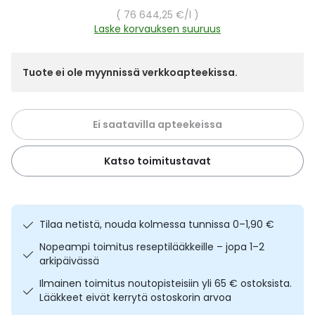
Yleis
Yksikköhinta
76 644,25 €
/l
Laske korvauksen suuruus
Lapset
Vartalon ihonhoito
Nesteytysvalmisteet
Kurkkukipu
Virts
Umme
Matkailu
YA-tuotesarja
Omega-3 ja rasvahapot
Lihas- ja nivelkipu
Virts
Tuote ei ole myynnissä verkkoapteekissa.
Vitam
Raskaus, äitiys ja vauvan hoito
Proteiini ja muut lisäravinteet
Närästys
Ei saatavilla apteekeissa
Silmät, korvat ja nenä
Rauta ja rautalisät
Peräpukamat
Katso toimitustavat
Suunhoito
Ravitsemus
Päänsärky
Sydän ja verenkierto
Sinkki
Ripuli
Tilaa netistä, nouda kolmessa tunnissa 0–1,90 €
Nopeampi toimitus reseptilääkkeille – jopa 1–2
Testit, mittarit ja laitteet
Ubikinoni - koentsyymi Q10
Suun kuivuminen
arkipäivässä
Ilmainen toimitus noutopisteisiin yli 65 € ostoksista.
Tupakoinnin lopettaminen
Urheilu ja tarvikkeet
Syyhy
Lääkkeet eivät kerrytä ostoskorin arvoa