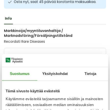
Osta nyt, saat 45 päivää korotonta maksuaikaa.
Ulkoilu
Vitamiinit
Syylät ja känsät
Info
Uni ja mieli
YA-tuotesarja
Täit
Markkinoija/myyntiluvanhaltija /
Vatsa
Ummetus
Marknadsföring/Försäljningstillstånd
Recordati Rare Diseases
Yskä
Lääkkeillä ja reseptillä ostetuilla tuotteilla ei ole
Äänen käheys
palautusoikeutta.
Suostumus
Yksityiskohdat
Tietoja
Varaa reseptilääke apteekkiin, maksa apteekissa
Tämä sivusto käyttää evästeitä
Käytämme evästeitä tarjoamamme sisällön ja mainosten
Katso kaikki NORMOSANG-tuotteet
räätälöimiseen, sosiaalisen median ominaisuuksien