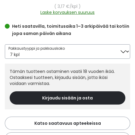
Yleis
Yksikköhinta
3,17 €
/kpl
Laske korvauksen suuruus
Lapset
Vartalon ihonhoito
Nesteytysvalmisteet
Kurkkukipu
Virts
Umme
Heti saatavilla, toimitusaika 1–3 arkipäivää tai kotiin
Matkailu
YA-tuotesarja
Omega-3 ja rasvahapot
Lihas- ja nivelkipu
Virts
jopa saman päivän aikana
Vitam
Raskaus, äitiys ja vauvan hoito
Proteiini ja muut lisäravinteet
Närästys
Pakkaustyyppi ja pakkauskoko
Silmät, korvat ja nenä
Rauta ja rautalisät
Peräpukamat
Tämän tuotteen ostaminen vaatii 18 vuoden ikää.
Ostaaksesi tuotteen, kirjaudu sisään, jotta ikäsi
Suunhoito
Ravitsemus
Päänsärky
voidaan varmistaa.
Sydän ja verenkierto
Sinkki
Ripuli
Kirjaudu sisään ja osta
Testit, mittarit ja laitteet
Ubikinoni - koentsyymi Q10
Suun kuivuminen
Katso saatavuus apteekeissa
Tupakoinnin lopettaminen
Urheilu ja tarvikkeet
Syyhy