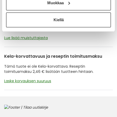
Muokkaa
Muistuttajan avulla pidät huolen, että tilaat tarvitsemasi
tuotteet ajoissa, eivätkä ne lopu kesken.
Kiellä
Lisää tuote muistuttajaan
Lue lisää muistuttajasta
Kela-korvattavuus ja reseptin toimitusmaksu
Tämä tuote ei ole Kela-korvattava. Reseptin
toimitusmaksu 2,46 € lisätään tuotteen hintaan.
Laske korvauksen suuruus