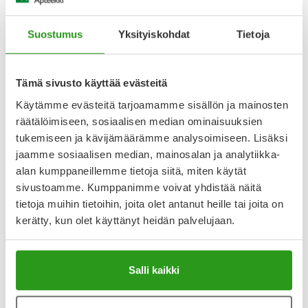
Lääke on itsehoidossa tarkoitettu yli 18-vuotiaille
Annostus
Suostumus
Yksityiskohdat
Tietoja
Kun laastarihoito aloitetaan, tupakointi pitää lopettaa. Jos
tämä päätös ei pidä, hoitoa ei kannata jatkaa. Laastarin
vahvuus valitaan poltettavan savukemäärän perustella.
Tämä sivusto käyttää evästeitä
Pakkauksessa on tarkka annostusohje. Yleensä hoito
aloitetaan vahvimmalla
Käytämme evästeitä tarjoamamme sisällön ja mainosten
räätälöimiseen, sosiaalisen median ominaisuuksien
Näytä koko kuvaus
tukemiseen ja kävijämäärämme analysoimiseen. Lisäksi
jaamme sosiaalisen median, mainosalan ja analytiikka-
alan kumppaneillemme tietoja siitä, miten käytät
Lääkkeillä ja reseptillä ostetuilla tuotteilla ei ole
sivustoamme. Kumppanimme voivat yhdistää näitä
palautusoikeutta.
tietoja muihin tietoihin, joita olet antanut heille tai joita on
kerätty, kun olet käyttänyt heidän palvelujaan.
Katso kaikki Nicotinell-tuotteet
Salli kaikki
YA-muistuttaja