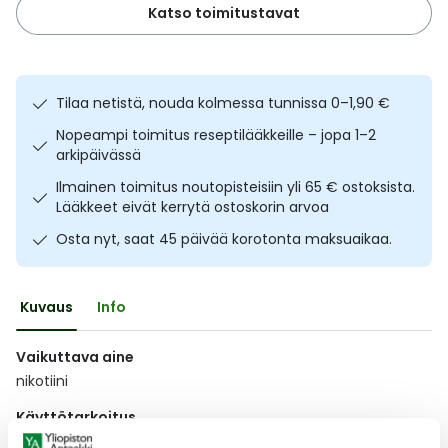
Katso toimitustavat
Ulkoilu
Vitamiinit
Syylät ja känsät
Uni ja mieli
YA-tuotesarja
Täit
Tilaa netistä, nouda kolmessa tunnissa 0–1,90 €
Vatsa
Ummetus
Nopeampi toimitus reseptilääkkeille – jopa 1–2
arkipäivässä
Yskä
Ilmainen toimitus noutopisteisiin yli 65 € ostoksista.
Lääkkeet eivät kerrytä ostoskorin arvoa
Äänen käheys
Osta nyt, saat 45 päivää korotonta maksuaikaa.
Kuvaus
Info
Vaikuttava aine
nikotiini
Käyttötarkoitus
Laastaria käytetään tukemaan tupakoinnin lopettamista.