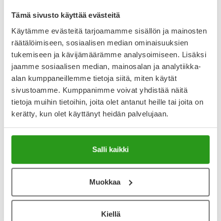
palautusoikeutta.
Tämä sivusto käyttää evästeitä
Käytämme evästeitä tarjoamamme sisällön ja mainosten
räätälöimiseen, sosiaalisen median ominaisuuksien
Varaa reseptilääke apteekkiin, maksa apteekissa
tukemiseen ja kävijämäärämme analysoimiseen. Lisäksi
jaamme sosiaalisen median, mainosalan ja analytiikka-
alan kumppaneillemme tietoja siitä, miten käytät
sivustoamme. Kumppanimme voivat yhdistää näitä
Katso kaikki NEVANAC-tuotteet
tietoja muihin tietoihin, joita olet antanut heille tai joita on
kerätty, kun olet käyttänyt heidän palvelujaan.
YA-muistuttaja
Muistuttajan avulla pidät huolen, että tilaat tarvitsemasi
Salli kaikki
tuotteet ajoissa, eivätkä ne lopu kesken.
Lisää tuote muistuttajaan
Muokkaa
Lue lisää muistuttajasta
Kiellä