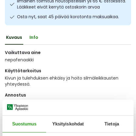
Ilmainen toimitus noutopisteisiin yli 65 € ostoksista.
Ulkoilu
Vitamiinit
Syylät ja känsät
Lääkkeet eivät kerrytä ostoskorin arvoa
Osta nyt, saat 45 päivää korotonta maksuaikaa.
Uni ja mieli
YA-tuotesarja
Täit
Kuvaus
Info
Vatsa
Ummetus
Vaikuttava aine
Yskä
nepafenaakki
Käyttötarkoitus
Äänen käheys
Kivun ja tulehduksen ehkäisy ja hoito silmäleikkausten
yhteydessä.
Annostus
Lääkärin ohjeen mukaan.
Näytä koko kuvaus
Suostumus
Yksityiskohdat
Tietoja
Lääkkeillä ja reseptillä ostetuilla tuotteilla ei ole