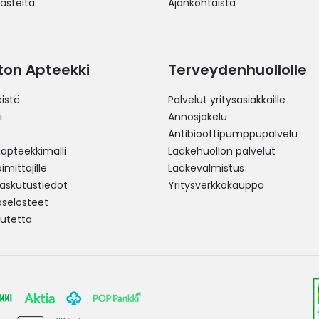
västeitä
Ajankohtaista
ston Apteekki
Terveydenhuollolle
istä
Palvelut yritysasiakkaille
i
Annosjakelu
Antibioottipumppupalvelu
pteekkimalli
Lääkehuollon palvelut
mittajille
Lääkevalmistus
 laskutustiedot
Yritysverkkokauppa
aselosteet
utetta