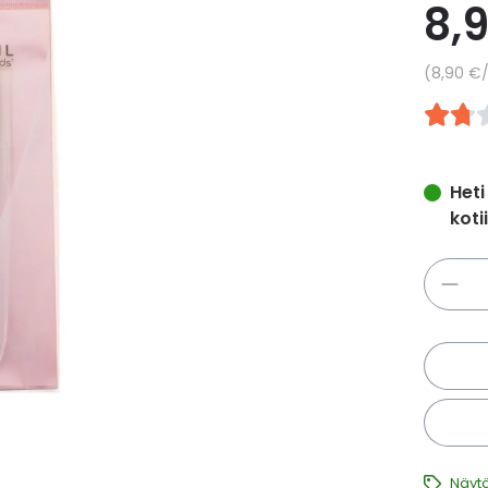
8,
Yksikkö
8,90 €
Heti
koti
Määrä
Näytä