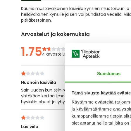
of
Kaunis mustavalkoinen lasiviila kynsien muotoiluun ja 
the
hellävarainen kynsille ja sen voi puhdistaa vedellä. Vii
images
pitkäkestoinen.
gallery
Arvostelut ja kokemuksia
1.75
4 arvostelua
Suostumus
Huonoin lasiviila
Sain uuden kun tein reklamaation kun ajattelin että oli 
Tämä sivusto käyttää eväste
yhtäkään kertaa ilman että karhea kohta mitä on käyttä
hyvinkin ohuet ja lyhyet työni takia.
Käytämme evästeitä tarjoama
ja kävijämäärämme analysoim
kumppaneillemme tietoja siitä
olet antanut heille tai joita o
Lasiviila