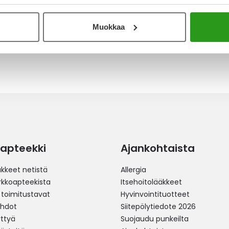
in asti. Tosi huono ja oli pettymys. Kokemusta on
nkin. En teinä enää myisi kyseistä tuotetta, sillä
Muokkaa
apteekki
Ajankohtaista
äkkeet netistä
Allergia
erkkoapteekista
Itsehoitolääkkeet
 toimitustavat
Hyvinvointituotteet
ehdot
Siitepölytiedote 2026
yttyä
Suojaudu punkeilta