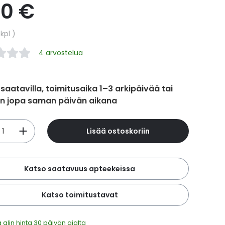
90 €
hinta
/kpl
4 arvostelua
 saatavilla, toimitusaika 1–3 arkipäivää tai
in jopa saman päivän aikana
Lisää ostoskoriin
Katso saatavuus apteekeissa
Katso toimitustavat
 alin hinta 30 päivän ajalta