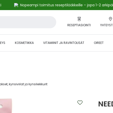
i
Nopeampi toimitus reseptilääkkeille – jopa 1–2 arkipä
RESEPTIASIOINTI
YHTEYST
EYS
KOSMETIIKKA
VITAMIINIT JA RAVINTOLISÄT
OIREET
alihintaiset tuotteet kanta-asiakkaille -24 % to klo 23.59 asti.
kset, kynsiviilat ja kynsileikkurit‎
NEED