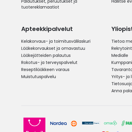
Palautukset, peruutukset ja
Hallitse e
tuotereklamaatiot
Apteekkipalvelut
Yliopi
Kelakorvaus- ja toimitusvälilaskuri
Tietoa me
Lääkekorvaukset ja omavastuu
Rekrytoint
Lääkejätteiden palautus
Medialle
Rokotus- ja terveyspalvelut
Kumppania
Reseptilääkkeen varaus
Tavarantoi
Muistutuspalvelu
Yritys- ja
Tietosuoj
Anna pala