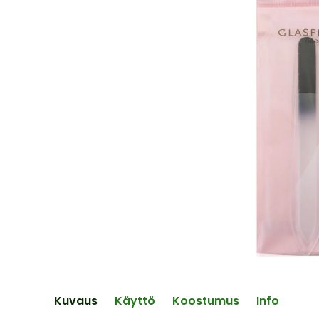
end
of
the
images
gallery
Skip
to
the
Kuvaus
Käyttö
Koostumus
Info
beginning