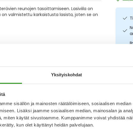
terävien reunojen tasoittamiseen. Lasiviila on
la on valmistettu karkaistusta lasista, joten se on
T
N
a
I
L
Kirjoita arvostelu
O
17.6.2024
Yksityiskohdat
Katso ka
vain osunut huono yksilö. Kiitos siitä, ei kestä
itä
nyt on täysin sileä. Eikä ole edes pitkät kynnet,
mme sisällön ja mainosten räätälöimiseen, sosiaalisen median
iseen. Lisäksi jaamme sosiaalisen median, mainosalan ja analy
, miten käytät sivustoamme. Kumppanimme voivat yhdistää näitä t
22.12.2022
n kerätty, kun olet käyttänyt heidän palvelujaan.