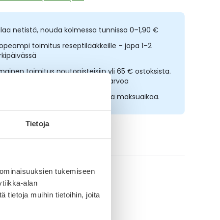
ilaa netistä, nouda kolmessa tunnissa 0–1,90 €
opeampi toimitus reseptilääkkeille – jopa 1–2
rkipäivässä
lmainen toimitus noutopisteisiin yli 65 € ostoksista.
ääkkeet eivät kerrytä ostoskorin arvoa
sta nyt, saat 45 päivää korotonta maksuaikaa.
Tietoja
ikki Needs-tuotteet
 ominaisuuksien tukemiseen
tiikka-alan
ietoja muihin tietoihin, joita