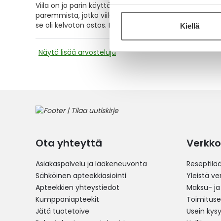
Viila on jo parin käyttökerran jälkeen kulunut pois lasi
paremmista, jotka viilaavat usean vuoden käytön jälkee
se oli kelvoton ostos. Ei yhtään tähteä minulta.
Kiellä
Näytä lisää arvosteluja
Ota yhteyttä
Verkko
Asiakaspalvelu ja lääkeneuvonta
Reseptilä
Sähköinen apteekkiasiointi
Yleistä v
Apteekkien yhteystiedot
Maksu- ja
Kumppaniapteekit
Toimitus
Jätä tuotetoive
Usein kys