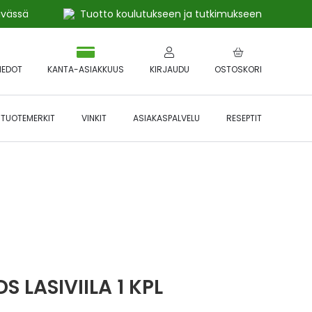
ivässä
Tuotto koulutukseen ja tutkimukseen
IEDOT
KANTA-ASIAKKUUS
KIRJAUDU
OSTOSKORI
TUOTEMERKIT
VINKIT
ASIAKASPALVELU
RESEPTIT
 🔥 *Katso tarkemmat ehdot
Hyödynnä
etu!
S LASIVIILA 1 KPL