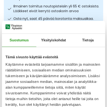
Ulkoilu
Vitamiinit
Syylät ja känsät
Ilmainen toimitus noutopisteisiin yli 65 € ostoksista.
Lääkkeet eivät kerrytä ostoskorin arvoa
Uni ja mieli
YA-tuotesarja
Täit
Osta nyt, saat 45 päivää korotonta maksuaikaa.
Vatsa
Ummetus
Kuvaus
Käyttö
Koostumus
Info
Suostumus
Yksityiskohdat
Tietoja
Yskä
Tehokas väline nenän huuhteluun suolavedellä. Nasaline
Nenähuuhtelija 1 kpl on tarkoitettu koko nenän
Äänen käheys
puhdistamiseen suolavedellä. Helppokäyttöinen huuhtelija
Tämä sivusto käyttää evästeitä
poistaa liiallisen liman, siitepölyn sekä pöly- ja
Käytämme evästeitä tarjoamamme sisällön ja mainosten
nokihiukkaset. Huuhtelu vähentää nenän ärsytystä ja
räätälöimiseen, sosiaalisen median ominaisuuksien
kostuttaa limakalvoja uudelleen. Pakkaus sisältää Nasaline-
nenähuuhtelijan, säilytys- ja matkakotelon, 10
tukemiseen ja kävijämäärämme analysoimiseen. Lisäksi
jaamme sosiaalisen median, mainosalan ja analytiikka-
Näytä koko kuvaus
alan kumppaneillemme tietoja siitä, miten käytät
sivustoamme. Kumppanimme voivat yhdistää näitä
Arvostelut ja kokemuksia
tietoja muihin tietoihin, joita olet antanut heille tai joita on
Tuotteella ei ole vielä yhtään arvostelua.
kerätty, kun olet käyttänyt heidän palvelujaan.