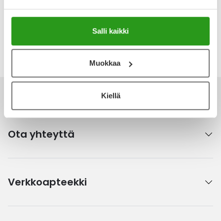
Kirjoita arvostelu
Salli kaikki
Katso kaikki Nasaline-tuotteet
Muokkaa
Kiellä
Ota yhteyttä
Verkkoapteekki