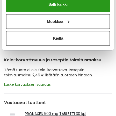
YA-muistuttaja
Salli kaikki
Muistuttajan avulla pidät huolen, että tilaat tarvitsemasi
tuotteet ajoissa, eivätkä ne lopu kesken.
Muokkaa
Lisää tuote muistuttajaan
Kiellä
Lue lisää muistuttajasta
Kela-korvattavuus ja reseptin toimitusmaksu
Tämä tuote ei ole Kela-korvattava. Reseptin
toimitusmaksu 2,46 € lisätään tuotteen hintaan.
Laske korvauksen suuruus
Vastaavat tuotteet
PRONAXEN 500 mg TABLETTI 30 kpl