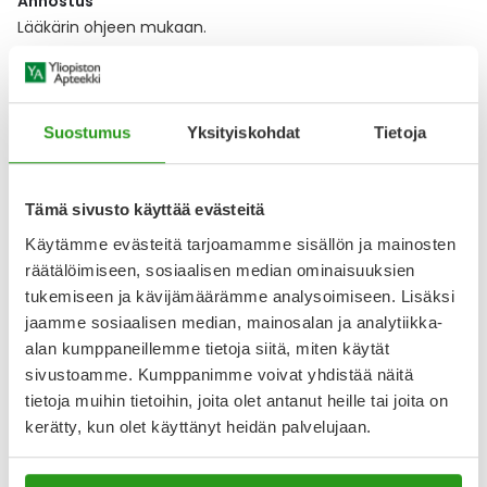
Annostus
Lääkärin ohjeen mukaan.
Lääkkeen ottaminen
Tabletit niellään runsaan nestee
Näytä koko kuvaus
Suostumus
Yksityiskohdat
Tietoja
Lääkkeillä ja reseptillä ostetuilla tuotteilla ei ole
Tämä sivusto käyttää evästeitä
palautusoikeutta.
Käytämme evästeitä tarjoamamme sisällön ja mainosten
räätälöimiseen, sosiaalisen median ominaisuuksien
tukemiseen ja kävijämäärämme analysoimiseen. Lisäksi
jaamme sosiaalisen median, mainosalan ja analytiikka-
Varaa reseptilääke apteekkiin, maksa apteekissa
alan kumppaneillemme tietoja siitä, miten käytät
sivustoamme. Kumppanimme voivat yhdistää näitä
tietoja muihin tietoihin, joita olet antanut heille tai joita on
Katso kaikki NAPROMEX-tuotteet
kerätty, kun olet käyttänyt heidän palvelujaan.