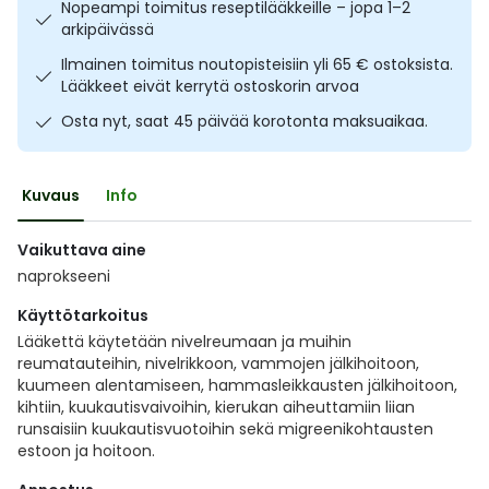
Nopeampi toimitus reseptilääkkeille – jopa 1–2
Ulkoilu
Vitamiinit
Syylät ja känsät
arkipäivässä
Ilmainen toimitus noutopisteisiin yli 65 € ostoksista.
Uni ja mieli
YA-tuotesarja
Täit
Lääkkeet eivät kerrytä ostoskorin arvoa
Osta nyt, saat 45 päivää korotonta maksuaikaa.
Vatsa
Ummetus
Kuvaus
Info
Yskä
Vaikuttava aine
Äänen käheys
naprokseeni
Käyttötarkoitus
Lääkettä käytetään nivelreumaan ja muihin
reumatauteihin, nivelrikkoon, vammojen jälkihoitoon,
kuumeen alentamiseen, hammasleikkausten jälkihoitoon,
kihtiin, kuukautisvaivoihin, kierukan aiheuttamiin liian
runsaisiin kuukautisvuotoihin sekä migreenikohtausten
estoon ja hoitoon.