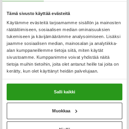
Näytä koko kuvaus
Arvostelut ja kokemuksia
Tämä sivusto käyttää evästeitä
Käytämme evästeitä tarjoamamme sisällön ja mainosten
4
räätälöimiseen, sosiaalisen median ominaisuuksien
Kirjoita arvostelu
3 arvostelua
tukemiseen ja kävijämäärämme analysoimiseen. Lisäksi
jaamme sosiaalisen median, mainosalan ja analytiikka-
alan kumppaneillemme tietoja siitä, miten käytät
11.4.2025
sivustoamme. Kumppanimme voivat yhdistää näitä
Hämmentynyt
tietoja muihin tietoihin, joita olet antanut heille tai joita on
Tuotteen tuoksu ei ole miellyttävä, vaan jotenkin
kerätty, kun olet käyttänyt heidän palvelujaan.
tunkkainen.
5.1.2024
Salli kaikki
Löytö
Oikein toimiva tuote talvella, vaikka pakkanen on huikea.
Muokkaa
Näytä lisää arvosteluja