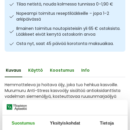
Tilaa netistä, nouda kolmessa tunnissa 0–1,90 €
Ulkoilu
Vitamiinit
Syylät ja känsät
Nopeampi toimitus reseptilääkkeille – jopa 1–2
arkipäivässä
Uni ja mieli
YA-tuotesarja
Täit
Ilmainen toimitus noutopisteisiin yli 65 € ostoksista.
Lääkkeet eivät kerrytä ostoskorin arvoa
Vatsa
Ummetus
Osta nyt, saat 45 päivää korotonta maksuaikaa.
Yskä
Äänen käheys
Kuvaus
Käyttö
Koostumus
Info
Hemmotteleva ja hoitava öljy, joka tuo hehkua kasvoille.
Murumuru Anti-Stress kasvoöljy sisältää antioksidanttista
vadelman siemenöljyä, kosteuttavaa ruusunmarjaöljyä
sekä pehmentävää viinirypäleen siemenöljyä. Ravitseva ja
kirkastava öljy tekee ihosta ihanan pehmeän ja
elinvoimaisen. Sopii kaikille ihotyypeille. Vegaaninen. FI-
Natura -sertifioitua luonnonkosmetiikkaa.
Suostumus
Yksityiskohdat
Tietoja