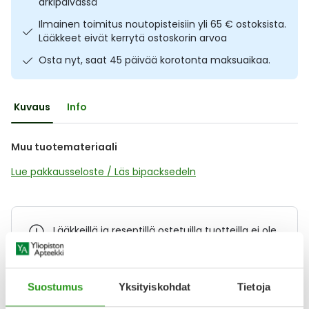
arkipäivässä
Ulkoilu
Vitamiinit
Syylät ja känsät
Ilmainen toimitus noutopisteisiin yli 65 € ostoksista.
Lääkkeet eivät kerrytä ostoskorin arvoa
Uni ja mieli
YA-tuotesarja
Täit
Osta nyt, saat 45 päivää korotonta maksuaikaa.
Vatsa
Ummetus
Kuvaus
Info
Yskä
Muu tuotemateriaali
Äänen käheys
Lue pakkausseloste / Läs bipacksedeln
Lääkkeillä ja reseptillä ostetuilla tuotteilla ei ole
palautusoikeutta.
Suostumus
Yksityiskohdat
Tietoja
Varaa reseptilääke apteekkiin, maksa apteekissa