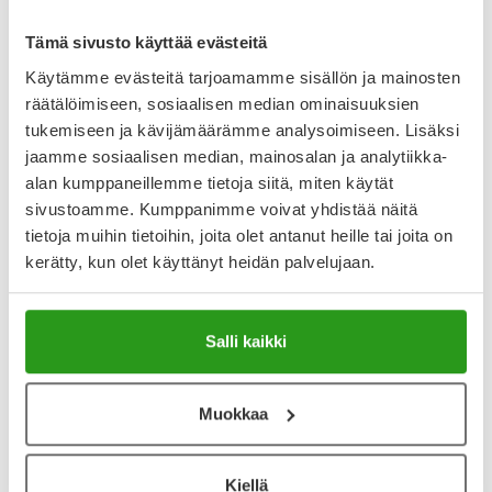
Tämä sivusto käyttää evästeitä
Käytämme evästeitä tarjoamamme sisällön ja mainosten
Katso kaikki MOXIFLOXACIN FRESENIUS KABI-tuotteet
räätälöimiseen, sosiaalisen median ominaisuuksien
tukemiseen ja kävijämäärämme analysoimiseen. Lisäksi
jaamme sosiaalisen median, mainosalan ja analytiikka-
YA-muistuttaja
alan kumppaneillemme tietoja siitä, miten käytät
Muistuttajan avulla pidät huolen, että tilaat tarvitsemasi
sivustoamme. Kumppanimme voivat yhdistää näitä
tuotteet ajoissa, eivätkä ne lopu kesken.
tietoja muihin tietoihin, joita olet antanut heille tai joita on
kerätty, kun olet käyttänyt heidän palvelujaan.
Lisää tuote muistuttajaan
Lue lisää muistuttajasta
Salli kaikki
Kela-korvattavuus ja reseptin toimitusmaksu
Muokkaa
Tämä tuote ei ole Kela-korvattava. Reseptin
toimitusmaksu 2,46 € lisätään tuotteen hintaan.
Kiellä