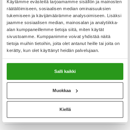
Käytämme evästeitä tarjoamamme sisällön ja mainosten
räätälöimiseen, sosiaalisen median ominaisuuksien
Arvostelut ja kokemuksia
tukemiseen ja kävijämäärämme analysoimiseen. Lisäksi
jaamme sosiaalisen median, mainosalan ja analytiikka-
4.8
alan kumppaneillemme tietoja siitä, miten käytät
Kirjoita arvostelu
23 arvostelua
sivustoamme. Kumppanimme voivat yhdistää näitä
tietoja muihin tietoihin, joita olet antanut heille tai joita on
kerätty, kun olet käyttänyt heidän palvelujaan.
15.7.2026
Hyvä
Todella tarpeellinen minulle
Salli kaikki
16.2.2026
Muokkaa
Hyvä
Hyvin tarpeellinen minulle
Kiellä
Näytä lisää arvosteluja