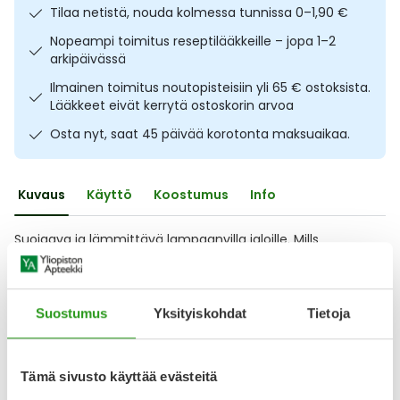
Tilaa netistä, nouda kolmessa tunnissa 0–1,90 €
Ulkoilu
Vitamiinit
Syylät ja känsät
Nopeampi toimitus reseptilääkkeille – jopa 1–2
arkipäivässä
Uni ja mieli
YA-tuotesarja
Täit
Ilmainen toimitus noutopisteisiin yli 65 € ostoksista.
Lääkkeet eivät kerrytä ostoskorin arvoa
Vatsa
Ummetus
Osta nyt, saat 45 päivää korotonta maksuaikaa.
Yskä
Kuvaus
Käyttö
Koostumus
Info
Äänen käheys
Suojaava ja lämmittävä lampaanvilla jaloille. Mills
lampaanvilla 100 g on moneen käyttötarkoitukseen
soveltuva luonnontuote. Lampaanvillaa käytetään
jalkasienen ehkäisyyn, hautumien hoitamiseen ja ehkäisyyn
sekä varpaidenvälien hikoilun vähentämiseen. Se soveltuu
Suostumus
Yksityiskohdat
Tietoja
myös varpaiden nivelpintojen ja ihon suojaamiseen
hankaukselta ja hiertymiltä. Lampaanvilla lämmittää
mukavasti
Tämä sivusto käyttää evästeitä
Näytä koko kuvaus