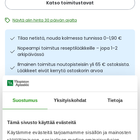
Katso toimitustavat
Ulkoilu
Vitamiinit
Syylät ja känsät
Näytä alin hinta 30 päivän ajalta
Uni ja mieli
YA-tuotesarja
Täit
Tilaa netistä, nouda kolmessa tunnissa 0–1,90 €
Vatsa
Ummetus
Nopeampi toimitus reseptilääkkeille – jopa 1–2
arkipäivässä
Yskä
Ilmainen toimitus noutopisteisiin yli 65 € ostoksista.
Lääkkeet eivät kerrytä ostoskorin arvoa
Äänen käheys
Osta nyt, saat 45 päivää korotonta maksuaikaa.
Suostumus
Yksityiskohdat
Tietoja
Kuvaus
Käyttö
Koostumus
Info
Kätevät ja laadukkaat Mills Clippi kynsileikkurit kynsien
Tämä sivusto käyttää evästeitä
leikkaukseen. Leikkurit on valmistettu ruostumattomasta
teräksestä. Koko M. CE-merkitty lääkinnällinen laite.
Käytämme evästeitä tarjoamamme sisällön ja mainosten
Valmistaja Associated Products Company.
räätälöimiseen, sosiaalisen median ominaisuuksien