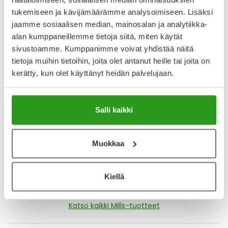
Arvostelut ja kokemuksia
tukemiseen ja kävijämäärämme analysoimiseen. Lisäksi
jaamme sosiaalisen median, mainosalan ja analytiikka-
5
alan kumppaneillemme tietoja siitä, miten käytät
Kirjoita arvostelu
2 arvostelua
sivustoamme. Kumppanimme voivat yhdistää näitä
tietoja muihin tietoihin, joita olet antanut heille tai joita on
kerätty, kun olet käyttänyt heidän palvelujaan.
19.1.2026
Mills kynsileikkurit
Jämäkät ja hyvät kynsileikkurit. Hyvä ostos.
Salli kaikki
24.2.2025
Muokkaa
Tosi hyvä tuote
Toimii hyvin ja leikkaa kynnet näpsäkästi
Kiellä
Katso kaikki Mills-tuotteet